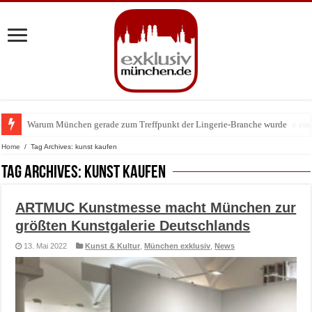
Warum München gerade zum Treffpunkt der Lingerie-Branche wurde
BMW Art Cars in München: Warum die rollenden Kunstwerke bis heute einz
Home
/
Tag Archives: kunst kaufen
Tag Archives:
kunst kaufen
ARTMUC Kunstmesse macht München zur
größten Kunstgalerie Deutschlands
13. Mai 2022
Kunst & Kultur
,
München exklusiv
,
News