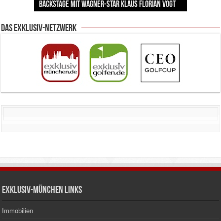
von Kienlins Kunst den Nerv unserer Zeit trifft
Backstage mit Wagner-Star Klaus Florian Vogt
Herrmann lädt krebskranke Kinder ein
Lingerie-Branche wurde
Kunstwerke bis heute einzigartig sind
Entscheidung nicht überstürzen sollten
Das Exklusiv-Netzwerk
Exklusiv-München Links
Immobilien