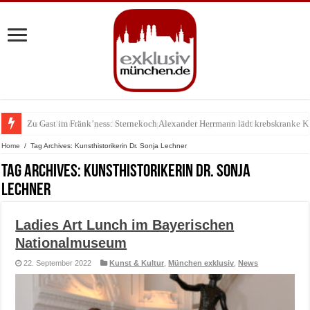
Zu Gast im Fränk’ness: Sternekoch Alexander Herrmann lädt krebskranke K
Warum München gerade zum Treffpunkt der Lingerie-Branche wurde
Home
/
Tag Archives: Kunsthistorikerin Dr. Sonja Lechner
Tag Archives:
Kunsthistorikerin Dr. Sonja
Lechner
Ladies Art Lunch im Bayerischen
Nationalmuseum
22. September 2022
Kunst & Kultur
,
München exklusiv
,
News