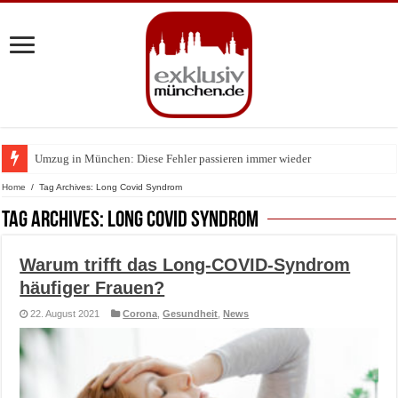
Umzug in München: Diese Fehler passieren immer wieder
Zu Gast im Fränk’ness: Sternekoch Alexander Herrmann lädt krebskranke K
Home
/
Tag Archives: Long Covid Syndrom
Tag Archives:
Long Covid Syndrom
Warum trifft das Long-COVID-Syndrom
häufiger Frauen?
22. August 2021
Corona
,
Gesundheit
,
News