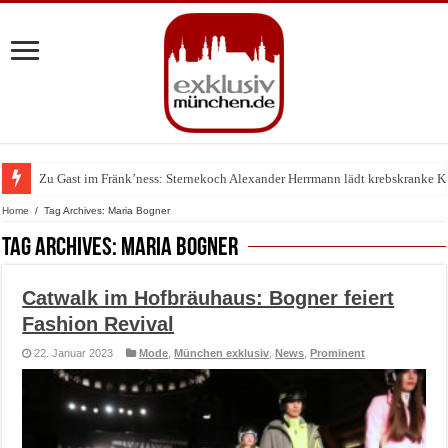
Zu Gast im Fränk’ness: Sternekoch Alexander Herrmann lädt krebskranke K
Warum München gerade zum Treffpunkt der Lingerie-Branche wurde
Home
/
Tag Archives: Maria Bogner
Tag Archives:
Maria Bogner
Catwalk im Hofbräuhaus: Bogner feiert
Fashion Revival
22. Januar 2023
Mode
,
München exklusiv
,
News
,
Prominent