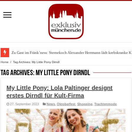
Zu Gast im Fränk’ness: Sternekoch Alexander Herrmann lädt krebskranke K
Warum München gerade zum Treffpunkt der Lingerie-Branche wurde
Home
/
Tag Archives: My Little Pony Dirndl
Tag Archives:
My Little Pony Dirndl
My Little Pony: Lola Paltinger designt
erstes Dirndl für Kult-Firma
27. September 2023
News
,
Oktoberfest
,
Shopping
,
Trachtenmode