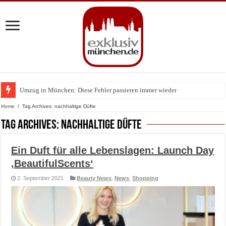
Umzug in München: Diese Fehler passieren immer wieder
Zu Gast im Fränk’ness: Sternekoch Alexander Herrmann lädt krebskranke K
Home
/
Tag Archives: nachhaltige Düfte
Tag Archives:
nachhaltige Düfte
Ein Duft für alle Lebenslagen: Launch Day
‚BeautifulScents‘
2. September 2021
Beauty News
,
News
,
Shopping