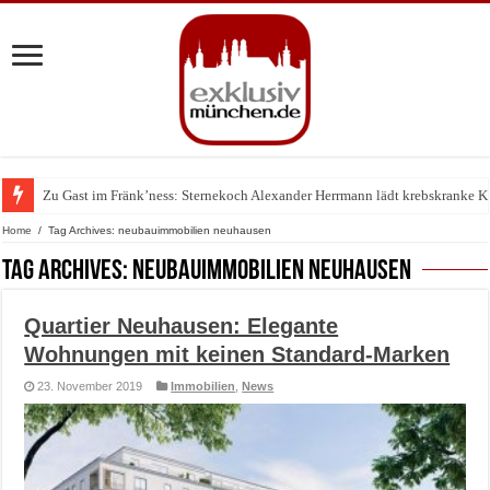
Zu Gast im Fränk’ness: Sternekoch Alexander Herrmann lädt krebskranke K
Warum München gerade zum Treffpunkt der Lingerie-Branche wurde
Home
/
Tag Archives: neubauimmobilien neuhausen
Tag Archives:
neubauimmobilien neuhausen
Quartier Neuhausen: Elegante
Wohnungen mit keinen Standard-Marken
23. November 2019
Immobilien
,
News