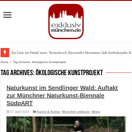
Zu Gast im Fränk’ness: Sternekoch Alexander Herrmann lädt krebskranke K
Warum München gerade zum Treffpunkt der Lingerie-Branche wurde
Home
/
Tag Archives: ökologische Kunstprojekt
Tag Archives:
ökologische Kunstprojekt
Naturkunst im Sendlinger Wald: Auftakt
zur Münchner Naturkunst-Biennale
SüdpART
27. April 2021
Kunst & Kultur
,
München exklusiv
,
News