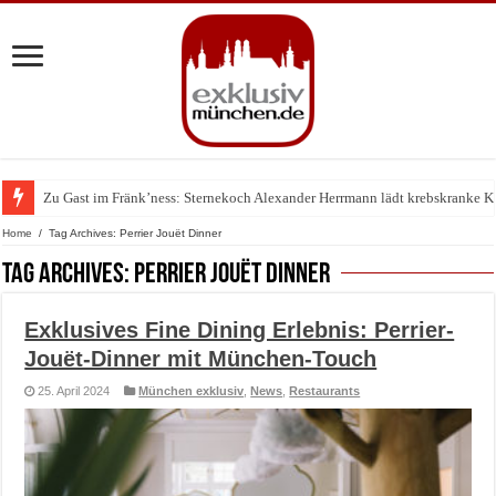
Zu Gast im Fränk’ness: Sternekoch Alexander Herrmann lädt krebskranke K
Warum München gerade zum Treffpunkt der Lingerie-Branche wurde
Home
/
Tag Archives: Perrier Jouët Dinner
Tag Archives:
Perrier Jouët Dinner
Exklusives Fine Dining Erlebnis: Perrier-
Jouët-Dinner mit München-Touch
25. April 2024
München exklusiv
,
News
,
Restaurants