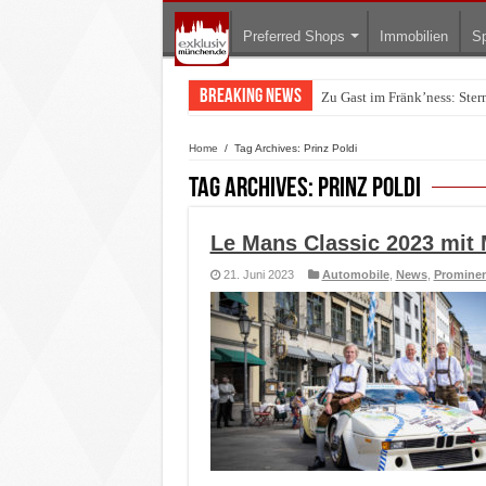
Preferred Shops
Immobilien
Sp
Breaking News
Zu Gast im Fränk’ness: Ste
Home
/
Tag Archives: Prinz Poldi
Tag Archives:
Prinz Poldi
Le Mans Classic 2023 mit 
21. Juni 2023
Automobile
,
News
,
Promine