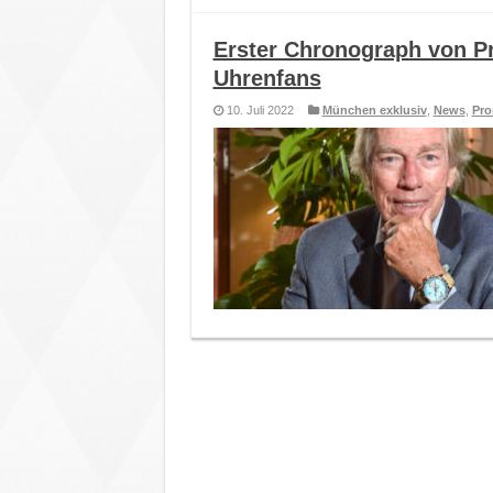
Erster Chronograph von Pr
Uhrenfans
10. Juli 2022
München exklusiv
,
News
,
Pro