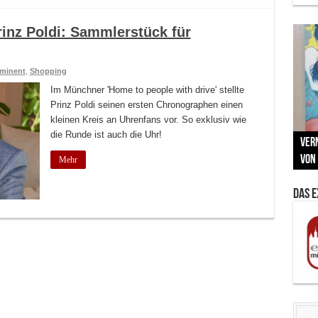
inz Poldi: Sammlerstück für
minent
,
Shopping
Im Münchner 'Home to people with drive' stellte
Prinz Poldi seinen ersten Chronographen einen
kleinen Kreis an Uhrenfans vor. So exklusiv wie
Neu
die Runde ist auch die Uhr!
MAU
Vern
Zu G
War
BMW
Som
von 
Back
Her
Lin
Kuns
Mehr
Das 