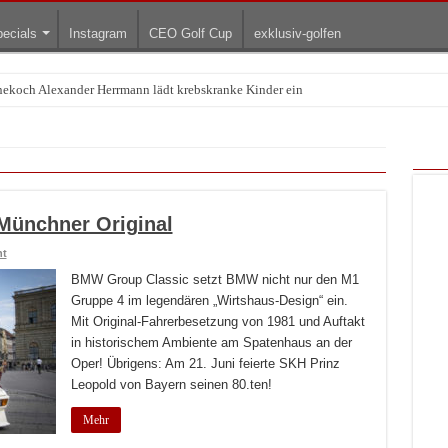
ecials
Instagram
CEO Golf Cup
exklusiv-golfen
rnekoch Alexander Herrmann lädt krebskranke Kinder ein
Münchner Original
nt
BMW Group Classic setzt BMW nicht nur den M1
Gruppe 4 im legendären „Wirtshaus-Design“ ein.
Mit Original-Fahrerbesetzung von 1981 und Auftakt
in historischem Ambiente am Spatenhaus an der
Oper! Übrigens: Am 21. Juni feierte SKH Prinz
Leopold von Bayern seinen 80.ten!
Mehr