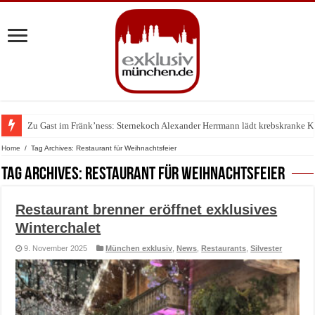
Zu Gast im Fränk’ness: Sternekoch Alexander Herrmann lädt krebskranke K
Warum München gerade zum Treffpunkt der Lingerie-Branche wurde
Home
/
Tag Archives: Restaurant für Weihnachtsfeier
Tag Archives:
Restaurant für Weihnachtsfeier
Restaurant brenner eröffnet exklusives
Winterchalet
9. November 2025
München exklusiv
,
News
,
Restaurants
,
Silvester