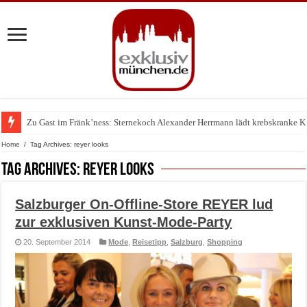
Zu Gast im Fränk’ness: Sternekoch Alexander Herrmann lädt krebskranke K
Warum München gerade zum Treffpunkt der Lingerie-Branche wurde
Home
/
Tag Archives: reyer looks
Tag Archives:
reyer looks
Salzburger On-Offline-Store REYER lud
zur exklusiven Kunst-Mode-Party
20. September 2014
Mode
,
Reisetipp
,
Salzburg
,
Shopping