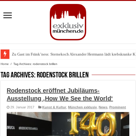
Zu Gast im Fränk’ness: Sternekoch Alexander Herrmann lädt krebskranke K
Warum München gerade zum Treffpunkt der Lingerie-Branche wurde
Home
/
Tag Archives: rodenstock brillen
Tag Archives:
rodenstock brillen
Rodenstock eröffnet Jubiläums-
Ausstellung ‚How We See the World‘
29. Januar 2017
Kunst & Kultur
,
München exklusiv
,
News
,
Prominent