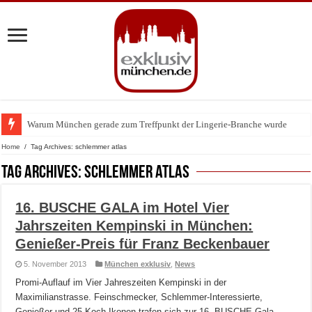
Warum München gerade zum Treffpunkt der Lingerie-Branche wurde
BMW Art Cars in München: Warum die rollenden Kunstwerke bis heute einz
Home
/
Tag Archives: schlemmer atlas
Tag Archives:
schlemmer atlas
16. BUSCHE GALA im Hotel Vier
Jahrszeiten Kempinski in München:
Genießer-Preis für Franz Beckenbauer
5. November 2013
München exklusiv
,
News
Promi-Auflauf im Vier Jahreszeiten Kempinski in der
Maximilianstrasse. Feinschmecker, Schlemmer-Interessierte,
Genießer und 25 Koch-Ikonen trafen sich zur 16. BUSCHE Gala,