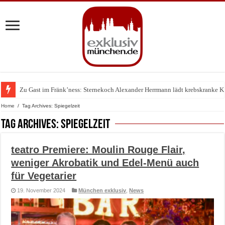
Zu Gast im Fränk’ness: Sternekoch Alexander Herrmann lädt krebskranke K
Warum München gerade zum Treffpunkt der Lingerie-Branche wurde
Home
/
Tag Archives: Spiegelzeit
Tag Archives:
Spiegelzeit
teatro Premiere: Moulin Rouge Flair,
weniger Akrobatik und Edel-Menü auch
für Vegetarier
19. November 2024
München exklusiv
,
News