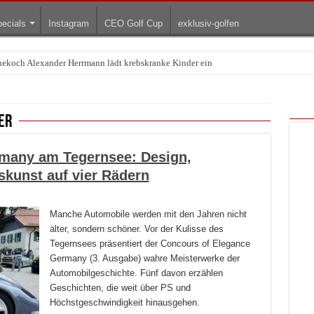
ecials
Instagram
CEO Golf Cup
exklusiv-golfen
rnekoch Alexander Herrmann lädt krebskranke Kinder ein
Treffpunkt der Lingerie-Branche wurde
er
many am Tegernsee: Design,
kunst auf vier Rädern
Manche Automobile werden mit den Jahren nicht
älter, sondern schöner. Vor der Kulisse des
Tegernsees präsentiert der Concours of Elegance
Germany (3. Ausgabe) wahre Meisterwerke der
Automobilgeschichte. Fünf davon erzählen
Geschichten, die weit über PS und
Höchstgeschwindigkeit hinausgehen.