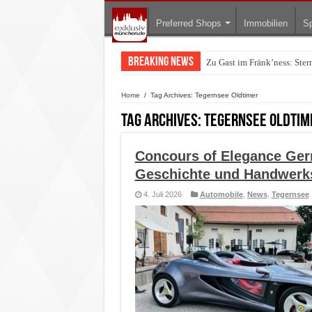
Preferred Shops
Immobilien
Sp
Breaking News
Zu Gast im Fränk’ness: Ste
Warum München gerade zum 
Home
/
Tag Archives: Tegernsee Oldtimer
Tag Archives:
Tegernsee Oldtim
Concours of Elegance Ger
Geschichte und Handwerks
4. Juli 2026
Automobile
,
News
,
Tegernsee