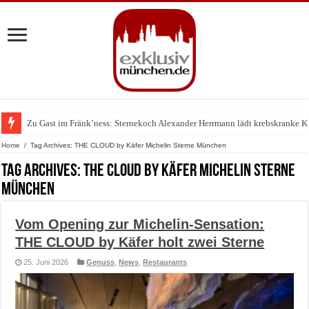
Zu Gast im Fränk’ness: Sternekoch Alexander Herrmann lädt krebskranke K
Warum München gerade zum Treffpunkt der Lingerie-Branche wurde
Home
/
Tag Archives: THE CLOUD by Käfer Michelin Sterne München
Tag Archives:
THE CLOUD by Käfer Michelin Sterne
München
Vom Opening zur Michelin-Sensation:
THE CLOUD by Käfer holt zwei Sterne
25. Juni 2026
Genuss
,
News
,
Restaurants