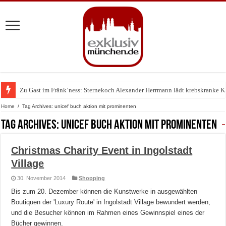
Zu Gast im Fränk’ness: Sternekoch Alexander Herrmann lädt krebskranke K
Warum München gerade zum Treffpunkt der Lingerie-Branche wurde
Home
/
Tag Archives: unicef buch aktion mit prominenten
Tag Archives:
unicef buch aktion mit prominenten
Christmas Charity Event in Ingolstadt
Village
30. November 2014
Shopping
Bis zum 20. Dezember können die Kunstwerke in ausgewählten
Boutiquen der 'Luxury Route' in Ingolstadt Village bewundert werden,
und die Besucher können im Rahmen eines Gewinnspiel eines der
Bücher gewinnen.