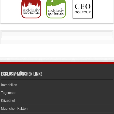
Exklusiv-München Links
Immobilien
Tegernsee
Kitzbühel
Muenchen Fakten