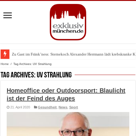
Zu Gast im Fränk’ness: Sternekoch Alexander Herrmann lädt krebskranke K
Home
/
Tag Archives: UV Strahlung
Tag Archives:
UV Strahlung
Homeoffice oder Outdoorsport: Blaulicht
ist der Feind des Auges
21. April 2020
Gesundheit
,
News
,
Sport