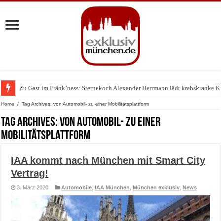
Zu Gast im Fränk’ness: Sternekoch Alexander Herrmann lädt krebskranke K
Warum München gerade zum Treffpunkt der Lingerie-Branche wurde
Home
/
Tag Archives: von Automobil- zu einer Mobilitätsplattform
Tag Archives:
von Automobil- zu einer
Mobilitätsplattform
IAA kommt nach München mit Smart City
Vertrag!
3. März 2020
Automobile
,
IAA München
,
München exklusiv
,
News