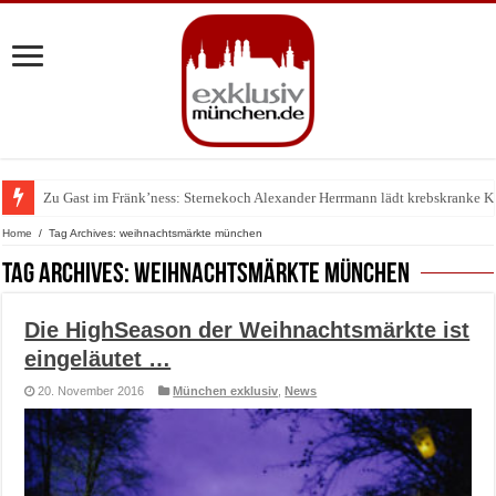
Zu Gast im Fränk’ness: Sternekoch Alexander Herrmann lädt krebskranke K
Warum München gerade zum Treffpunkt der Lingerie-Branche wurde
Home
/
Tag Archives: weihnachtsmärkte münchen
Tag Archives:
weihnachtsmärkte münchen
Die HighSeason der Weihnachtsmärkte ist
eingeläutet …
20. November 2016
München exklusiv
,
News