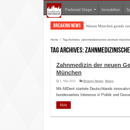
Preferred Shops
Immobilien
Sp
Breaking News
Warum München gerade zum 
BMW Art Cars in München: W
Home
/
Tag Archives: zahnmedizinisches zentrum münche
Tag Archives:
zahnmedizinisch
Zahnmedizin der neuen Gene
München
1. Mai 2011
Beauty News
,
News
Mit AllDent startete Deutschlands innovativ
bundesweites Interesse in Politik und Gesun
Mehr