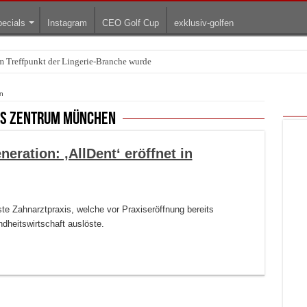
ecials
Instagram
CEO Golf Cup
exklusiv-golfen
Treffpunkt der Lingerie-Branche wurde
arum die rollenden Kunstwerke bis heute einzigartig sind
n
es zentrum münchen
ration: ‚AllDent‘ eröffnet in
ste Zahnarztpraxis, welche vor Praxiseröffnung bereits
dheitswirtschaft auslöste.