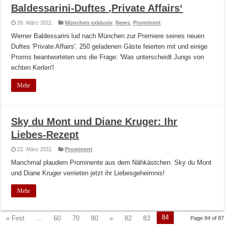
Baldessarini-Duftes ‚Private Affairs‘
26. März 2011
München exklusiv
,
News
,
Prominent
Werner Baldessarini lud nach München zur Premiere seines neuen
Duftes 'Private Affairs'. 250 geladenen Gäste feierten mit und einige
Promis beantworteten uns die Frage: 'Was unterscheidt Jungs von
echten Kerlen'!
Mehr
Sky du Mont und Diane Kruger: Ihr
Liebes-Rezept
22. März 2011
Prominent
Manchmal plaudern Prominente aus dem Nähkästchen. Sky du Mont
und Diane Kruger verrieten jetzt ihr Liebesgeheimnis!
Mehr
84
« First
...
60
70
80
«
82
83
Page 84 of 87