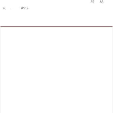
85
86
»
...
Last »