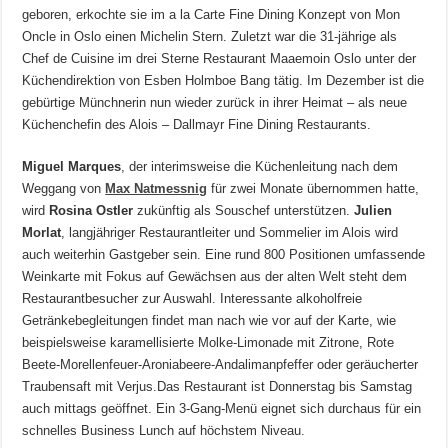
geboren, erkochte sie im a la Carte Fine Dining Konzept von Mon
Oncle in Oslo einen Michelin Stern. Zuletzt war die 31-jährige als
Chef de Cuisine im drei Sterne Restaurant Maaemoin Oslo unter der
Küchendirektion von Esben Holmboe Bang tätig. Im Dezember ist die
gebürtige Münchnerin nun wieder zurück in ihrer Heimat – als neue
Küchenchefin des Alois – Dallmayr Fine Dining Restaurants.
Miguel Marques
, der interimsweise die Küchenleitung nach dem
Weggang von
Max Natmessnig
für zwei Monate übernommen hatte,
wird
Rosina Ostler
zukünftig als Souschef unterstützen.
Julien
Morlat
, langjähriger Restaurantleiter und Sommelier im Alois wird
auch weiterhin Gastgeber sein. Eine rund 800 Positionen umfassende
Weinkarte mit Fokus auf Gewächsen aus der alten Welt steht dem
Restaurantbesucher zur Auswahl. Interessante alkoholfreie
Getränkebegleitungen findet man nach wie vor auf der Karte, wie
beispielsweise karamellisierte Molke-Limonade mit Zitrone, Rote
Beete-Morellenfeuer-Aroniabeere-Andalimanpfeffer oder geräucherter
Traubensaft mit Verjus.Das Restaurant ist Donnerstag bis Samstag
auch mittags geöffnet. Ein 3-Gang-Menü eignet sich durchaus für ein
schnelles Business Lunch auf höchstem Niveau.