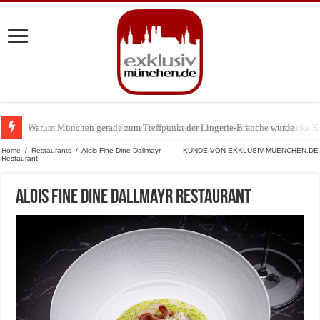
Warum München gerade zum Treffpunkt der Lingerie-Branche wurde
Home
/
Restaurants
/
Alois Fine Dine Dallmayr
KUNDE VON EXKLUSIV-MUENCHEN.DE
Restaurant
Alois Fine Dine Dallmayr Restaurant