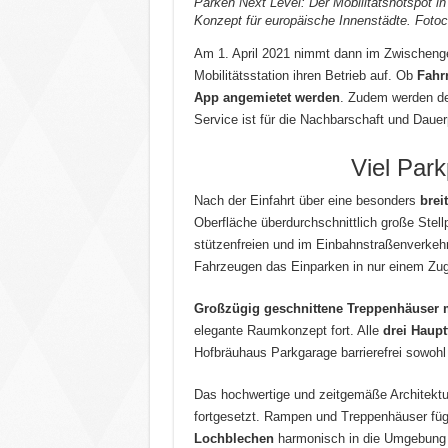
Parken Next Level: Der Mobilitätshotspot 
Konzept für europäische Innenstädte. Fot
Am 1. April 2021 nimmt dann im Zwischeng
Mobilitätsstation ihren Betrieb auf. Ob
Fahr
App angemietet werden
. Zudem werden de
Service ist für die Nachbarschaft und Daue
Viel Par
Nach der Einfahrt über eine besonders
brei
Oberfläche überdurchschnittlich große Stell
stützenfreien und im Einbahnstraßenverkehr
Fahrzeugen das Einparken in nur einem Zug
Großzügig geschnittene Treppenhäuser m
elegante Raumkonzept fort. Alle
drei Haup
Hofbräuhaus Parkgarage barrierefrei sowohl 
Das hochwertige und zeitgemäße Architektur
fortgesetzt. Rampen und Treppenhäuser füg
Lochblechen
harmonisch in die Umgebung 