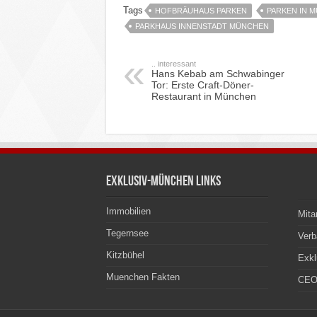
Tags
HOFBRÄUHAUS PARKEN
PARKEN IN 
PARKHAUS INNENSTADT MÜNCHEN
.. interessant
Hans Kebab am Schwabinger
Tor: Erste Craft-Döner-
Restaurant in München
Exklusiv-München Links
Immobilien
Mita
Tegernsee
Ver
Kitzbühel
Exkl
Muenchen Fakten
CEO