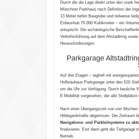
Durch die die Lage direkt unter den stark fr
Münchner Parkhaus nach Definition der Inge
13 Meter tiefen Baugrube und teilweise le
Erdaushub 70.000 Kubikmeter – ein Volume
entspricht. Die archäologische Beschaffenhei
Verkehrsführung auf dem Altstadtring sowie 
Herausforderungen.
Parkgarage Altstadtrin
Auf drei Etagen – taghell mit energiespar
Hofbräuhaus Parkgarage unter den 520 Stel
um die Uhr zur Verfügung. Durch bauliche Vo
E-Mobilität vorgesehen, der alle Stellplätz
Nach einer Übergangszeit von vier Wochen
Hildegardstraße abgerissen. Der Zeitraum bi
Navigations- und Parkleitsysteme zu aktu
finalisieren. Erst dann geht die Tiefgarage 
Betrieb.