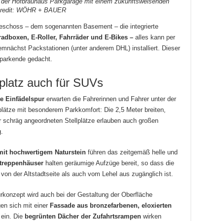
in der Hofbräuhaus Parkgarage mit einem zukunftsweisenden
ocredit: WÖHR + BAUER
eschoss – dem sogenannten Basement – die integrierte
radboxen, E-Roller, Fahrräder und E-Bikes –
alles kann per
mnächst Packstationen (unter anderem DHL) installiert. Dieser
rparkende gedacht.
kplatz auch für SUVs
te Einfädelspur
erwarten die Fahrerinnen und Fahrer unter der
plätze mit besonderem Parkkomfort: Die 2,5 Meter breiten,
 schräg angeordneten Stellplätze erlauben auch großen
.
it hochwertigem Naturstein
führen das zeitgemäß helle und
ttreppenhäuser
halten geräumige Aufzüge bereit, so dass die
von der Altstadtseite als auch vom Lehel aus zugänglich ist.
konzept wird auch bei der Gestaltung der Oberfläche
en sich mit einer
Fassade aus bronzefarbenen, eloxierten
ein. Die
begrünten Dächer der Zufahrtsrampen
wirken