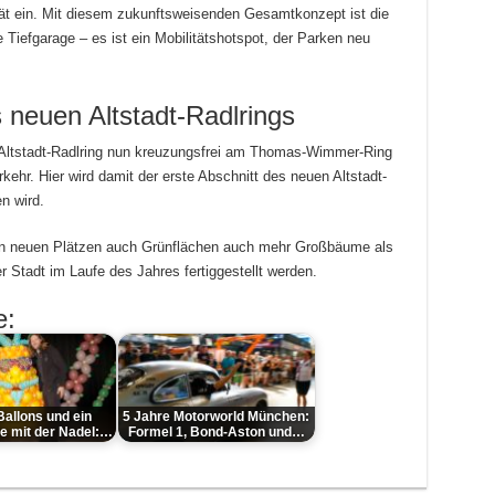
tät ein. Mit diesem zukunftsweisenden Gesamtkonzept ist die
Tiefgarage – es ist ein Mobilitätshotspot, der Parken neu
s neuen Altstadt-Radlrings
r Altstadt-Radlring nun kreuzungsfrei am Thomas-Wimmer-Ring
ehr. Hier wird damit der erste Abschnitt des neuen Altstadt-
n wird.
ben neuen Plätzen auch Grünflächen auch mehr Großbäume als
r Stadt im Laufe des Jahres fertiggestellt werden.
e:
Ballons und ein
5 Jahre Motorworld München:
le mit der Nadel:…
Formel 1, Bond-Aston und…