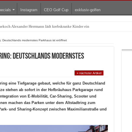
ecials
Instagram
CEO Golf Cup
exklusiv-golfen
Treffpunkt der Lingerie-Branche wurde
g: Deutschlands modernstes Parkhaus ist eröffnet
ring: Deutschlands modernstes
» nächster Artikel
tring eine Tiefgarage gebaut, welche für ganz Deutschland
lätze stehen ab sofort in der Hofbräuhaus Parkgarage rund
ntegration von E-Mobilität, Car-Sharing, Scooter und
ionen machen das Parken unter dem Altstadtring zum
Park- und Sharing-Konzept zwischen Maximilianstraße und