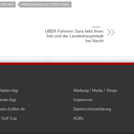
MÜNCHEN
PARKGARAGE ALTSTADTRING
weiter ..
UBER Fahrerin Sara liebt ihren
Job und die Landeshauptstadt
bei Nacht
rbeiter-App
Werbung / Media / Shops
bands-App
Impressum
usiv-Golfen.de
Datenschutzerklärung
 Golf Cup
AGBs