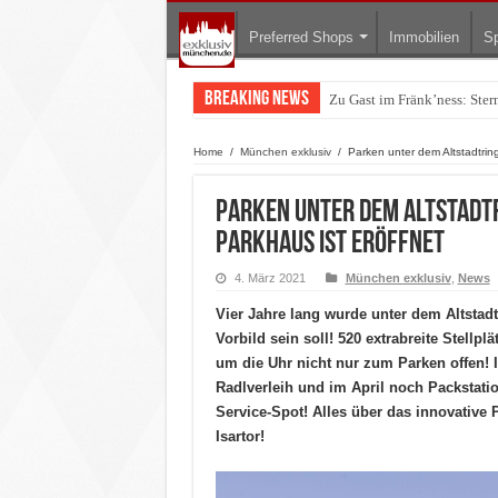
Preferred Shops
Immobilien
Sp
Breaking News
Warum München gerade zum 
Home
/
München exklusiv
/
Parken unter dem Altstadtrin
Parken unter dem Altstadt
Parkhaus ist eröffnet
4. März 2021
München exklusiv
,
News
Vier Jahre lang wurde unter dem Altstad
Vorbild sein soll! 520 extrabreite Stellp
um die Uhr nicht nur zum Parken offen! I
Radlverleih und im April noch Packstat
Service-Spot!
Alles über d
as innovative 
Isartor!