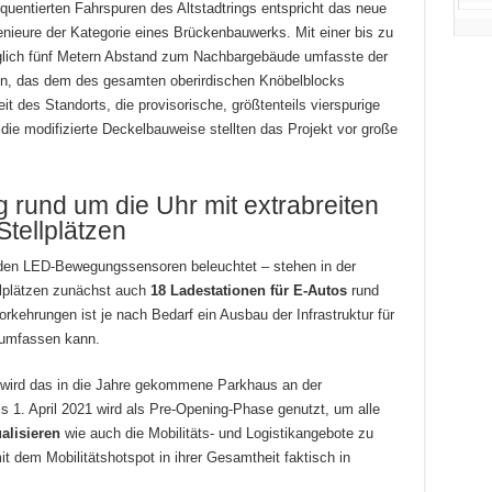
equentierten Fahrspuren des Altstadtrings entspricht das neue
nieure der Kategorie eines Brückenbauwerks. Mit einer bis zu
diglich fünf Metern Abstand zum Nachbargebäude umfasste der
n, das dem des gesamten oberirdischen Knöbelblocks
t des Standorts, die provisorische, größtenteils vierspurige
die modifizierte Deckelbauweise stellten das Projekt vor große
g rund um die Uhr mit extrabreiten
Stellplätzen
enden LED-Bewegungssensoren beleuchtet – stehen in der
lplätzen zunächst auch
18 Ladestationen für E-Autos
rund
rkehrungen ist je nach Bedarf ein Ausbau der Infrastruktur für
e umfassen kann.
 wird das in die Jahre gekommene Parkhaus an der
s 1. April 2021 wird als Pre-Opening-Phase genutzt, um alle
alisieren
wie auch die Mobilitäts- und Logistikangebote zu
mit dem Mobilitätshotspot in ihrer Gesamtheit faktisch in