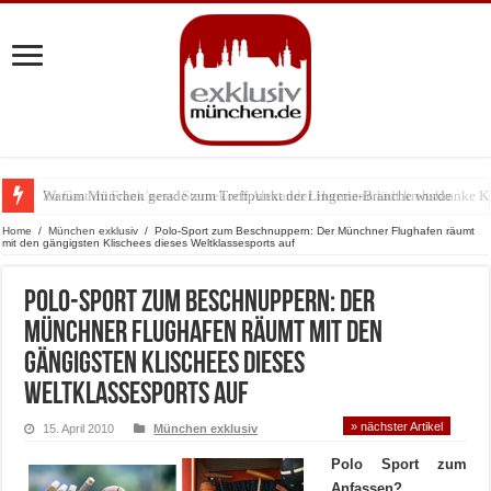
Warum München gerade zum Treffpunkt der Lingerie-Branche wurde
Home
/
München exklusiv
/
Polo-Sport zum Beschnuppern: Der Münchner Flughafen räumt
mit den gängigsten Klischees dieses Weltklassesports auf
Polo-Sport zum Beschnuppern: Der
Münchner Flughafen räumt mit den
gängigsten Klischees dieses
Weltklassesports auf
» nächster Artikel
15. April 2010
München exklusiv
Polo Sport zum
Anfassen?