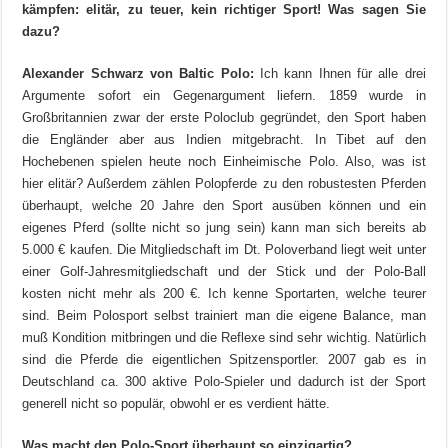
kämpfen: elitär, zu teuer, kein richtiger Sport! Was sagen Sie
dazu?
Alexander Schwarz von Baltic Polo:
Ich kann Ihnen für alle drei
Argumente sofort ein Gegenargument liefern. 1859 wurde in
Großbritannien zwar der erste Poloclub gegründet, den Sport haben
die Engländer aber aus Indien mitgebracht. In Tibet auf den
Hochebenen spielen heute noch Einheimische Polo. Also, was ist
hier elitär? Außerdem zählen Polopferde zu den robustesten Pferden
überhaupt, welche 20 Jahre den Sport ausüben können und ein
eigenes Pferd (sollte nicht so jung sein) kann man sich bereits ab
5.000 € kaufen. Die Mitgliedschaft im Dt. Poloverband liegt weit unter
einer Golf-Jahresmitgliedschaft und der Stick und der Polo-Ball
kosten nicht mehr als 200 €. Ich kenne Sportarten, welche teurer
sind. Beim Polosport selbst trainiert man die eigene Balance, man
muß Kondition mitbringen und die Reflexe sind sehr wichtig. Natürlich
sind die Pferde die eigentlichen Spitzensportler. 2007 gab es in
Deutschland ca. 300 aktive Polo-Spieler und dadurch ist der Sport
generell nicht so populär, obwohl er es verdient hätte.
Was macht den Polo-Sport überhaupt so einzigartig?