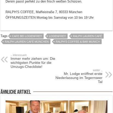
Denim passt perfekt zu den frisch weißen Schürzen.
RALPH’S COFFEE, Maffeistraße 7, 80333 München
ÖFFNUNGSZEITEN Montag bis Samstag von 10 bis 19 Uhr
Tags
CAFE BEI LODENFREY
LODENFREY
RALPH LAUREN CAFÉ
RALPH LAUREN CAFÉ MÜNCHEN
RALPH’S COFFEE & BAR MUNICH
.. interessant
Immer mehr ziehen um: Die
wichtigsten Punkte für die
Umzugs-Checkliste!
weiter ..
Mr. Lodge eröffnet erste
Niederlassung im Tegernseer
Tal
ähnliche Artikel