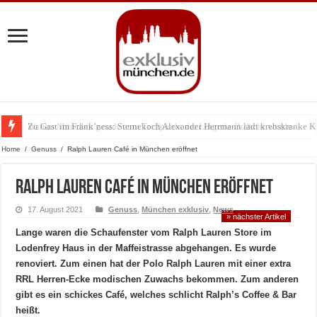
Zu Gast im Fränk’ness: Sternekoch Alexander Herrmann lädt krebskranke K
Warum München gerade zum Treffpunkt der Lingerie-Branche wurde
Home
/
Genuss
/
Ralph Lauren Café in München eröffnet
Ralph Lauren Café in München eröffnet
17. August 2021
Genuss
,
München exklusiv
,
News
» nächster Artikel
Lange waren die Schaufenster vom Ralph Lauren Store im
Lodenfrey Haus in der Maffeistrasse abgehangen. Es wurde
renoviert. Zum einen hat der Polo Ralph Lauren mit einer extra
RRL Herren-Ecke modischen Zuwachs bekommen. Zum anderen
gibt es ein schickes Café, welches schlicht Ralph’s Coffee & Bar
heißt.