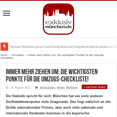
Zu Gast im Fränk’ness: Sternekoch Alexander Herrmann lädt krebskranke K
Warum München gerade zum Treffpunkt der Lingerie-Branche wurde
Home
/
Immobilien
/
Immer mehr ziehen um: Die wichtigsten Punkte für die Umzugs-
Checkliste!
Immer mehr ziehen um: Die wichtigsten
Punkte für die Umzugs-Checkliste!
» nächster Artikel
16. August 2021
Immobilien
,
News
,
Wohnen
Die Statistik spricht für sich: München hat wie viele anderen
Großstadtmetropolen viele Zuagroaste. Das liegt natürlich an der
Dichte internationaler Firmen, aber auch viele nationale und
internationale Studenten kommen in die bayerische