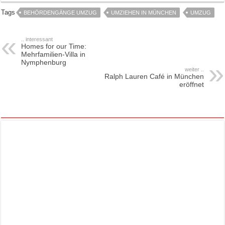
Tags
BEHÖRDENGÄNGE UMZUG
UMZIEHEN IN MÜNCHEN
UMZUG
.. interessant
Homes for our Time:
Mehrfamilien-Villa in
Nymphenburg
weiter ..
Ralph Lauren Café in München
eröffnet