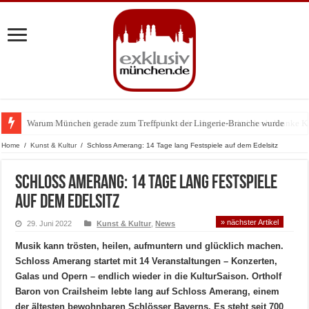
Warum München gerade zum Treffpunkt der Lingerie-Branche wurde
Home
/
Kunst & Kultur
/
Schloss Amerang: 14 Tage lang Festspiele auf dem Edelsitz
Schloss Amerang: 14 Tage lang Festspiele
auf dem Edelsitz
» nächster Artikel
29. Juni 2022
Kunst & Kultur
,
News
Musik kann trösten, heilen, aufmuntern und glücklich machen.
Schloss Amerang startet mit 14 Veranstaltungen – Konzerten,
Galas und Opern – endlich wieder in die KulturSaison. Ortholf
Baron von Crailsheim lebte lang auf Schloss Amerang, einem
der ältesten bewohnbaren Schlösser Bayerns. Es steht seit 700