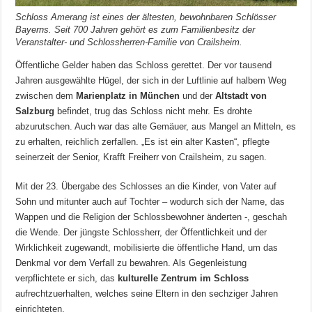
Schloss Amerang ist eines der ältesten, bewohnbaren Schlösser
Bayerns. Seit 700 Jahren gehört es zum Familienbesitz der
Veranstalter- und Schlossherren-Familie von Crailsheim.
Öffentliche Gelder haben das Schloss gerettet. Der vor tausend
Jahren ausgewählte Hügel, der sich in der Luftlinie auf halbem Weg
zwischen dem
Marienplatz in München
und der
Altstadt von
Salzburg
befindet, trug das Schloss nicht mehr. Es drohte
abzurutschen. Auch war das alte Gemäuer, aus Mangel an Mitteln, es
zu erhalten, reichlich zerfallen. „Es ist ein alter Kasten“, pflegte
seinerzeit der Senior, Krafft Freiherr von Crailsheim, zu sagen.
Mit der 23. Übergabe des Schlosses an die Kinder, von Vater auf
Sohn und mitunter auch auf Tochter – wodurch sich der Name, das
Wappen und die Religion der Schlossbewohner änderten -, geschah
die Wende. Der jüngste Schlossherr, der Öffentlichkeit und der
Wirklichkeit zugewandt, mobilisierte die öffentliche Hand, um das
Denkmal vor dem Verfall zu bewahren. Als Gegenleistung
verpflichtete er sich, das
kulturelle Zentrum im Schloss
aufrechtzuerhalten, welches seine Eltern in den sechziger Jahren
einrichteten.