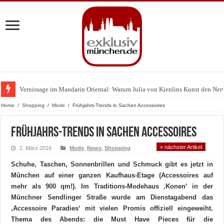
Vernissage im Mandarin Oriental: Warum Julia von Kienlins Kunst den Nerv u
Home
/
Shopping
/
Mode
/
Frühjahrs-Trends in Sachen Accessoires
Frühjahrs-Trends in Sachen Accessoires
» nächster Artikel
2. März 2016
Mode
,
News
,
Shopping
Schuhe, Taschen, Sonnenbrillen und Schmuck gibt es jetzt in
München auf einer ganzen Kaufhaus-Etage (Accessoires auf
mehr als 900 qm!). Im Traditions-Modehaus ‚Konen‘ in der
Münchner Sendlinger Straße wurde am Dienstagabend das
‚Accessoire Paradies‘ mit vielen Promis offiziell eingeweiht.
Thema des Abends: die Must Have Pieces für die