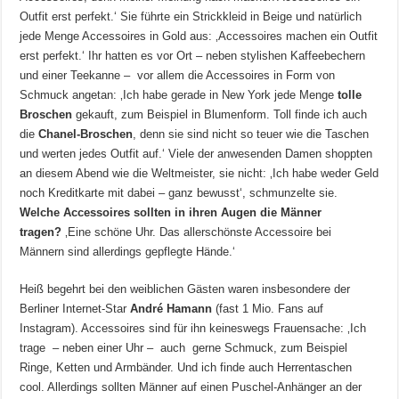
Outfit erst perfekt.‘ Sie führte ein Strickkleid in Beige und natürlich
jede Menge Accessoires in Gold aus: ‚Accessoires machen ein Outfit
erst perfekt.‘ Ihr hatten es vor Ort – neben stylishen Kaffeebechern
und einer Teekanne – vor allem die Accessoires in Form von
Schmuck angetan: ‚Ich habe gerade in New York jede Menge
tolle
Broschen
gekauft, zum Beispiel in Blumenform. Toll finde ich auch
die
Chanel-Broschen
, denn sie sind nicht so teuer wie die Taschen
und werten jedes Outfit auf.‘ Viele der anwesenden Damen shoppten
an diesem Abend wie die Weltmeister, sie nicht: ‚Ich habe weder Geld
noch Kreditkarte mit dabei – ganz bewusst‘, schmunzelte sie.
Welche Accessoires sollten in ihren Augen die Männer
tragen?
‚Eine schöne Uhr. Das allerschönste Accessoire bei
Männern sind allerdings gepflegte Hände.‘
Heiß begehrt bei den weiblichen Gästen waren insbesondere der
Berliner Internet-Star
André Hamann
(fast 1 Mio. Fans auf
Instagram). Accessoires sind für ihn keineswegs Frauensache: ‚Ich
trage – neben einer Uhr – auch gerne Schmuck, zum Beispiel
Ringe, Ketten und Armbänder. Und ich finde auch Herrentaschen
cool. Allerdings sollten Männer auf einen Puschel-Anhänger an der