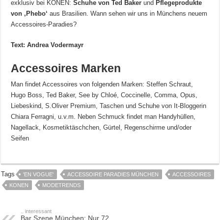
exklusiv bei KONEN:
Schuhe von Ted Baker
und
Pflegeprodukte
von ‚Phebo‘
aus Brasilien. Wann sehen wir uns in Münchens neuem
Accessoires-Paradies?
Text: Andrea Vodermayr
Accessoires Marken
Man findet Accessoires von folgenden Marken: Steffen Schraut,
Hugo Boss, Ted Baker, See by Chloé, Coccinelle, Comma, Opus,
Liebeskind, S.Oliver Premium, Taschen und Schuhe von It-Bloggerin
Chiara Ferragni, u.v.m. Neben Schmuck findet man Handyhüllen,
Nagellack, Kosmetiktäschchen, Gürtel, Regenschirme und/oder
Seifen
Tags
'EN VOGUE'
ACCESSOIRE PARADIES MÜNCHEN
ACCESSOIRES
KONEN
MODETRENDS
.. interessant
Bar Szene München: Nur 72