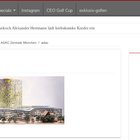
ecials
Instagram
CEO Golf Cup
exklusiv-golfen
rnekoch Alexander Herrmann lädt krebskranke Kinder ein
Treffpunkt der Lingerie-Branche wurde
die ADAC Zentrale München
/
adac