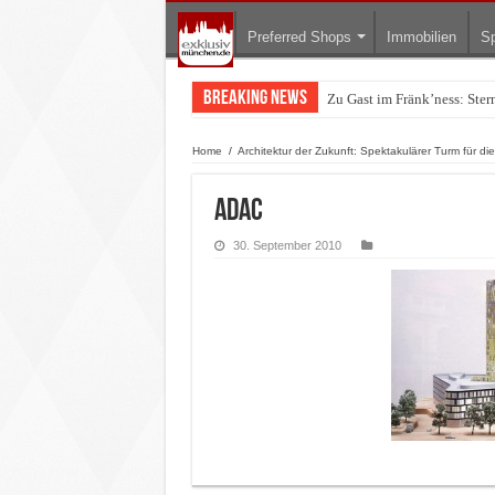
Preferred Shops
Immobilien
Sp
Breaking News
Zu Gast im Fränk’ness: Ste
Warum München gerade zum 
Home
/
Architektur der Zukunft: Spektakulärer Turm für 
adac
30. September 2010