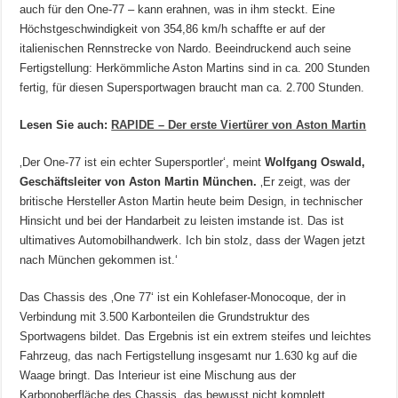
auch für den One-77 – kann erahnen, was in ihm steckt. Eine
Höchstgeschwindigkeit von 354,86 km/h schaffte er auf der
italienischen Rennstrecke von Nardo. Beeindruckend auch seine
Fertigstellung: Herkömmliche Aston Martins sind in ca. 200 Stunden
fertig, für diesen Supersportwagen braucht man ca. 2.700 Stunden.
Lesen Sie auch:
RAPIDE – Der erste Viertürer von Aston Martin
‚Der One-77 ist ein echter Supersportler‘, meint
Wolfgang Oswald,
Geschäftsleiter von Aston Martin München.
‚Er zeigt, was der
britische Hersteller Aston Martin heute beim Design, in technischer
Hinsicht und bei der Handarbeit zu leisten imstande ist. Das ist
ultimatives Automobilhandwerk. Ich bin stolz, dass der Wagen jetzt
nach München gekommen ist.‘
Das Chassis des ‚One 77‘ ist ein Kohlefaser-Monocoque, der in
Verbindung mit 3.500 Karbonteilen die Grundstruktur des
Sportwagens bildet. Das Ergebnis ist ein extrem steifes und leichtes
Fahrzeug, das nach Fertigstellung insgesamt nur 1.630 kg auf die
Waage bringt. Das Interieur ist eine Mischung aus der
Karbonoberfläche des Chassis, das bewusst nicht komplett