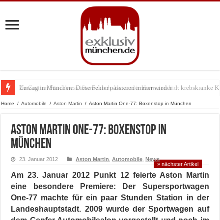
Umzug in München: Diese Fehler passieren immer wieder
Zu Gast im Fränk’ness: Sternekoch Alexander Herrmann lädt krebskranke K
Home
/
Automobile
/
Aston Martin
/
Aston Martin One-77: Boxenstop in München
Aston Martin One-77: Boxenstop in
München
23. Januar 2012
Aston Martin
,
Automobile
,
News
» nächster Artikel
Am 23. Januar 2012 Punkt 12 feierte Aston Martin
eine besondere Premiere: Der Supersportwagen
One-77 machte für ein paar Stunden Station in der
Landeshauptstadt. 2009 wurde der Sportwagen auf