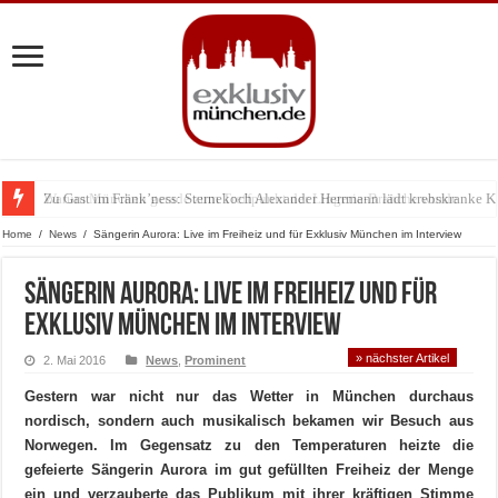
Zu Gast im Fränk’ness: Sternekoch Alexander Herrmann lädt krebskranke K
Warum München gerade zum Treffpunkt der Lingerie-Branche wurde
Home
/
News
/
Sängerin Aurora: Live im Freiheiz und für Exklusiv München im Interview
Sängerin Aurora: Live im Freiheiz und für
Exklusiv München im Interview
» nächster Artikel
2. Mai 2016
News
,
Prominent
Gestern war nicht nur das Wetter in München durchaus
nordisch, sondern auch musikalisch bekamen wir Besuch aus
Norwegen. Im Gegensatz zu den Temperaturen heizte die
gefeierte Sängerin Aurora im gut gefüllten Freiheiz der Menge
ein und verzauberte das Publikum mit ihrer kräftigen Stimme