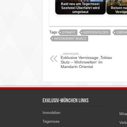
Bald neu am Tegernsee:
Seehotel Überfahrt wird
Reisen na
umgebaut
Vestig
Tags
DYNAFIT
KIEFERSFELDEN
OBERA
RESTAURANT BIVAC2
.. interessant
Exklusive Vernissage ‚Tobias
Stutz – Wohnwelten‘ im
Mandarin Oriental
Exklusiv-München Links
Immobilien
Mita
Tegernsee
Ver