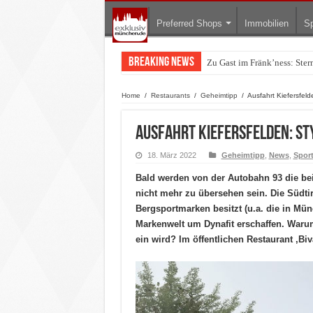
Preferred Shops
Immobilien
Sp
Breaking News
Zu Gast im Fränk’ness: Ste
Warum München gerade zum 
Home
/
Restaurants
/
Geheimtipp
/
Ausfahrt Kiefersfeld
Ausfahrt Kiefersfelden: St
18. März 2022
Geheimtipp
,
News
,
Spor
Bald werden von der Autobahn 93 die be
nicht mehr zu übersehen sein. Die Südti
Bergsportmarken besitzt (u.a. die in Mün
Markenwelt um Dynafit erschaffen. Waru
ein wird? Im öffentlichen Restaurant ‚Bi