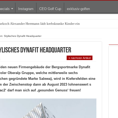
ecials
Instagram
CEO Golf Cup
exklusiv-golfen
rnekoch Alexander Herrmann lädt krebskranke Kinder ein
Treffpunkt der Lingerie-Branche wurde
en: Stylisches Dynafit Headquarter
ylisches Dynafit Headquarter
» nächster Artikel
t
iden neuen Firmengebäude der Bergsportmarke Dynafit
roler Oberalp Gruppe, welche mittlerweile sechs
chen gegründete Marke Salewa), wird in Kiefersfelden eine
m der Zwischenstop dann ab August 2023 lohnenswert s
vac2‘ darf man sich auf ‚gesunden Genuss‘ freuen!