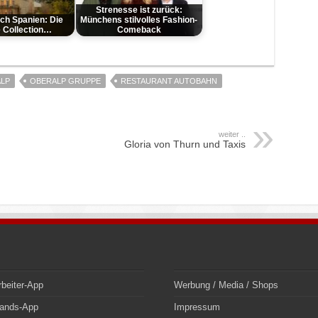
Strenesse ist zurück:
ch Spanien: Die
Münchens stilvolles Fashion-
e Collection…
Comeback
LP
OBERALP GRUPPE
RESTAURANT AUTOBAHN
weiter ..
Gloria von Thurn und Taxis
rbeiter-App
Werbung / Media / Shops
bands-App
Impressum