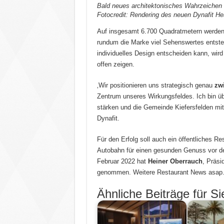
Bald neues architektonisches Wahrzeichen i
Fotocredit: Rendering des neuen Dynafit He
Auf insgesamt 6.700 Quadratmetern werden n
rundum die Marke viel Sehenswertes entsteh
individuelles Design entscheiden kann, wird
offen zeigen.
‚Wir positionieren uns strategisch genau
zw
Zentrum unseres Wirkungsfeldes. Ich bin ü
stärken und die Gemeinde Kiefersfelden mi
Dynafit.
Für den Erfolg soll auch ein öffentliches Re
Autobahn für einen gesunden Genuss vor de
Februar 2022 hat
Heiner Oberrauch
, Präsi
genommen. Weitere Restaurant News asap
Ähnliche Beiträge für Si