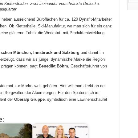
n Kiefersfelden: zwei ineinander verschränkte Dreiecke.
adquarter
eben ausreichend Büroflächen für ca. 120 Dynafit-Mitarbeiter
en. Ob Kletterhalle, Ski-Manufaktur, wo man sich für ein ganz
 eine gläserne Fabrik die Werkstatt mit Produktentwicklung
ischen München, Innsbruck und Salzburg
und damit im
berzeugt, dass wir als junge, dynamische Marke die Region
t prägen können, sagt
Benedikt Böhm
, Geschäftsführer von
staurant zur Markenwelt gehören. Hier will man direkt an der
n Bergwelten der Alpen sorgen. Für den Spatenstich im
dent der
Oberalp Gruppe
, symbolisch eine Lawinenschaufel
.
e: