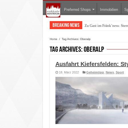
Preferred Shops
Immobilien
Sp
Breaking News
Zu Gast im Fränk’ness: Ste
Home
/
Tag Archives: Oberalp
Tag Archives:
Oberalp
Ausfahrt Kiefersfelden: St
18. März 2022
Geheimtipp
,
News
,
Sport