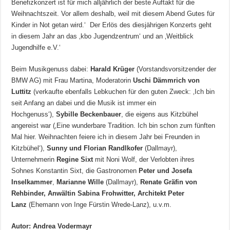
Benefizkonzert ist für mich alljährlich der beste Auftakt für die
Weihnachtszeit. Vor allem deshalb, weil mit diesem Abend Gutes für
Kinder in Not getan wird.‘ Der Erlös des diesjährigen Konzerts geht
in diesem Jahr an das ‚kbo Jugendzentrum‘ und an ‚Weitblick
Jugendhilfe e.V.‘
Beim Musikgenuss dabei:
Harald Krüger
(Vorstandsvorsitzender der
BMW AG) mit Frau Martina, Moderatorin
Uschi Dämmrich von
Luttitz
(verkaufte ebenfalls Lebkuchen für den guten Zweck: ‚Ich bin
seit Anfang an dabei und die Musik ist immer ein
Hochgenuss‘),
Sybille Beckenbauer
, die eigens aus Kitzbühel
angereist war (‚Eine wunderbare Tradition. Ich bin schon zum fünften
Mal hier. Weihnachten feiere ich in diesem Jahr bei Freunden in
Kitzbühel‘),
Sunny und Florian Randlkofer
(Dallmayr),
Unternehmerin
Regine Sixt
mit Noni Wolf, der Verlobten ihres
Sohnes Konstantin Sixt, die Gastronomen
Peter und Josefa
Inselkammer
,
Marianne Wille
(Dallmayr),
Renate Gräfin von
Rehbinder, Anwältin Sabina Frohwitter, Architekt Peter
Lanz
(Ehemann von Inge Fürstin Wrede-Lanz), u.v.m.
Autor: Andrea Vodermayr