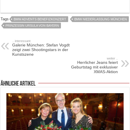
Tags
BMW ADVENTS BENEFIZKONZERT
BMW NIEDERLASSUNG MÜNCHEN
PRINZESSIN URSULA VON BAYERN
.. interessant
Galerie München: Stefan Vogdt
zeigt zwei Shootingstars in der
Kunstszene
weiter ..
Herrlicher Jeans feiert
Geburtstag mit exklusiver
XMAS-Aktion
ähnliche Artikel