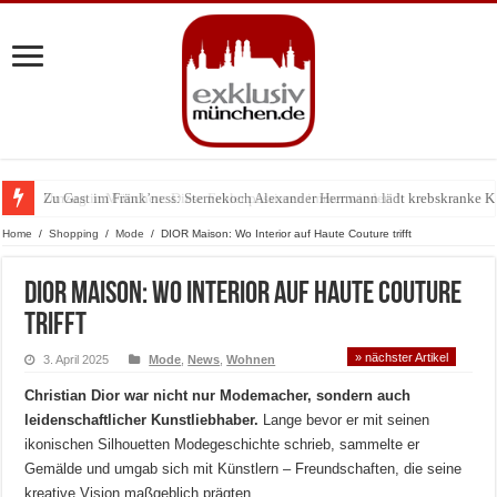
Zu Gast im Fränk’ness: Sternekoch Alexander Herrmann lädt krebskranke K
Home
/
Shopping
/
Mode
/
DIOR Maison: Wo Interior auf Haute Couture trifft
DIOR Maison: Wo Interior auf Haute Couture
trifft
» nächster Artikel
3. April 2025
Mode
,
News
,
Wohnen
Christian Dior war nicht nur Modemacher, sondern auch
leidenschaftlicher Kunstliebhaber.
Lange bevor er mit seinen
ikonischen Silhouetten Modegeschichte schrieb, sammelte er
Gemälde und umgab sich mit Künstlern – Freundschaften, die seine
kreative Vision maßgeblich prägten.