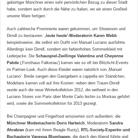
gebürtiger Münchner einen sehr persönlichen Bezug zu dieser Stadt
habe, sondern auch durch die Nähe zu Italien, wo wir einen Großteil
unserer Ware fertigen.‘
Auch zahlreiche Prominente waren gekommen, um Showroom und
Dirndl zu bestaunen.
‚leute heute‘-Moderatorin Karen Webb
beispielsweise, die selbst ein Outfit von Manuel Luciano ausführte.
Allerdings kein Dirndl, sondern ein farbenfrohes Sommerkleid mit
Lederjacke. Die
Schauspiel-Zwillinge Valentina und Cheyenne
Pahde
(‚Forsthaus Falkenau‘) kamen wie so oft bei Blitzlicht-Events
im Partner-Look. Auch diese Kleider waren natürlich von ‚Manuel
Luciano‘. Beide sangen den Gastgebern a cappella ein Ständchen,
Modefans kamen voll auf ihre Kosten: neben dem Traum-Dirndl
wurde auch die neue Winterkollektion 2012, die weltweit in den
Luciano Stores von Paris über Monte Carlo bishin zu Moskau geführt
wird, sowie die Sommerkollektion für 2013 gezeigt.
Bei Champagner und Fingerfood amüsierten sich außerdem: die
Münchner Modemacherin Doris Hartwich
, Moderatorin
Sandra
Ahrabian
(kam mit ihrem Beagle Rusty),
RTL-Society-Expertin und
Buchautorin Vanessa Blumhagen,
die durch den Abend führte und