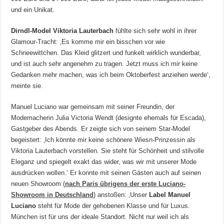
und ein Unikat.
Dirndl-Model Viktoria Lauterbach
fühlte sich sehr wohl in ihrer
Glamour-Tracht: ‚Es komme mir ein bisschen vor wie
Schneewittchen. Das Kleid glitzert und funkelt wirklich wunderbar,
und ist auch sehr angenehm zu tragen. Jetzt muss ich mir keine
Gedanken mehr machen, was ich beim Oktoberfest anziehen werde‘,
meinte sie.
Manuel Luciano war gemeinsam mit seiner Freundin, der
Modemacherin Julia Victoria Wendt (designte ehemals für Escada),
Gastgeber des Abends. Er zeigte sich von seinem Star-Model
begeistert: ‚Ich könnte mir keine schönere Wiesn-Prinzessin als
Viktoria Lauterbach vorstellen. Sie steht für Schönheit und stilvolle
Eleganz und spiegelt exakt das wider, was wir mit unserer Mode
ausdrücken wollen.‘ Er konnte mit seinen Gästen auch auf seinen
neuen Showroom (
nach Paris übrigens der erste Luciano-
Showroom in Deutschland
) anstoßen: ‚Unser
Label Manuel
Luciano
steht für Mode der gehobenen Klasse und für Luxus.
München ist für uns der ideale Standort. Nicht nur weil ich als