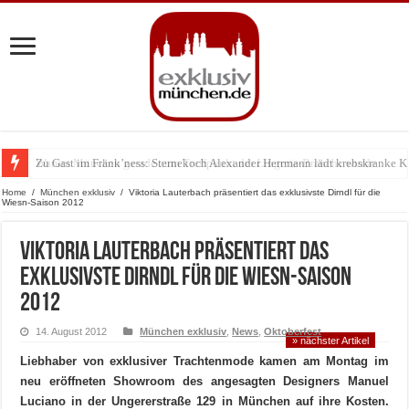
Zu Gast im Fränk’ness: Sternekoch Alexander Herrmann lädt krebskranke K
Warum München gerade zum Treffpunkt der Lingerie-Branche wurde
Home
/
München exklusiv
/
Viktoria Lauterbach präsentiert das exklusivste Dirndl für die
Wiesn-Saison 2012
Viktoria Lauterbach präsentiert das
exklusivste Dirndl für die Wiesn-Saison
2012
14. August 2012
München exklusiv
,
News
,
Oktoberfest
» nächster Artikel
Liebhaber von exklusiver Trachtenmode kamen am Montag im
neu eröffneten Showroom des angesagten Designers Manuel
Luciano in der Ungererstraße 129 in München auf ihre Kosten.