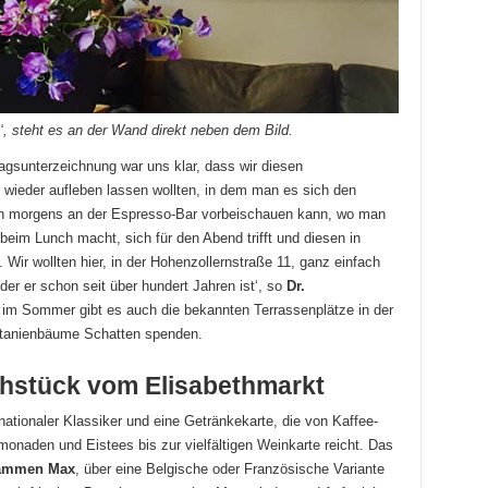
t‘, steht es an der Wand direkt neben dem Bild.
agsunterzeichnung war uns klar, dass wir diesen
ieder aufleben lassen wollten, in dem man es sich den
n morgens an der Espresso-Bar vorbeischauen kann, wo man
eim Lunch macht, sich für den Abend trifft und diesen in
 Wir wollten hier, in der Hohenzollernstraße 11, ganz einfach
er er schon seit über hundert Jahren ist‘, so
Dr.
 im Sommer gibt es auch die bekannten Terrassenplätze in der
astanienbäume Schatten spenden.
hstück vom Elisabethmarkt
nationaler Klassiker und eine Getränkekarte, die von Kaffee-
onaden und Eistees bis zur vielfältigen Weinkarte reicht. Das
ammen Max
, über eine Belgische oder Französische Variante