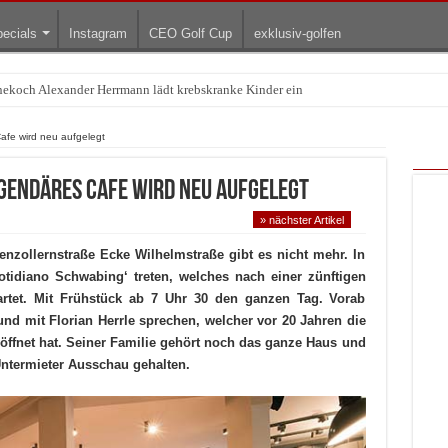
ecials
Instagram
CEO Golf Cup
exklusiv-golfen
Treffpunkt der Lingerie-Branche wurde
afe wird neu aufgelegt
gendäres Cafe wird neu aufgelegt
» nächster Artikel
enzollernstraße Ecke Wilhelmstraße gibt es nicht mehr. In
otidiano Schwabing‘ treten, welches nach einer zünftigen
artet. Mit Frühstück ab 7 Uhr 30 den ganzen Tag. Vorab
und mit Florian Herrle sprechen, welcher vor 20 Jahren die
röffnet hat. Seiner Familie gehört noch das ganze Haus und
 Untermieter Ausschau gehalten.