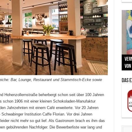
Neu
MAU
Vern
Zu G
War
BMW
Som
von 
Back
Her
Lin
Kuns
eiche: Bar, Lounge, Restaurant und Stammtisch-Ecke sowie
Das 
 Hohenzollernstraße beherbergt schon seit über 100 Jahren
s schon 1906 mit einer kleinen Schokoladen-Manufaktur
nden Jahrzehnten mit einem Café erweiterte. Vor 20 Jahren
 Schwabinger Institution Caffe Florian. Vor drei Jahren
leider nicht mehr so gut lief. Als Gastronom brach es ihm das
nen gebührenden Nachfolger. Die Bewerberliste war lang und