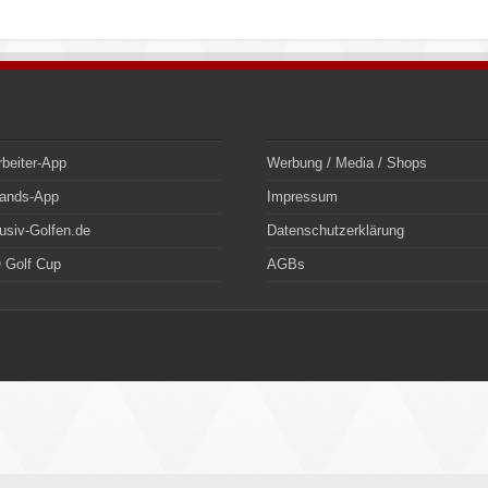
rbeiter-App
Werbung / Media / Shops
bands-App
Impressum
usiv-Golfen.de
Datenschutzerklärung
 Golf Cup
AGBs