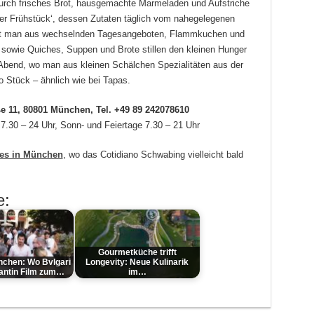
urch frisches Brot, hausgemachte Marmeladen und Aufstriche
er Frühstück‘, dessen Zutaten täglich vom nahegelegenen
hlt man aus wechselnden Tagesangeboten, Flammkuchen und
owie Quiches, Suppen und Brote stillen den kleinen Hunger
 Abend, wo man aus kleinen Schälchen Spezialitäten aus der
 Stück – ähnlich wie bei Tapas.
e 11, 80801 München, Tel. +49 89 242078610
7.30 – 24 Uhr, Sonn- und Feiertage 7.30 – 21 Uhr
fes in München
, wo das Cotidiano Schwabing vielleicht bald
e:
Gourmetküche trifft
nchen: Wo Bvlgari
Longevity: Neue Kulinarik
antin Film zum…
im…