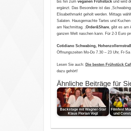
bis hin zum
veganen Frühstück
und wird d
ergänzt. Das Besondere ist das ‚Schwabing
Elisabethmarkt geholt werden. Mittags wä
Salaten. Hausgemachte Tartes und Kuchen s
am Nachmittag. ‚
Order&Share
‚ gibt es am
ganzen Welt naschen kann. Für 2-3 Euro pro
Cotidiano Schwabing, Hohenzollernstraß
Öffnungszeiten Mo-Do 7.30 – 23 Uhr, Fr-Sa 
Lesen Sie auch:
Die besten Frühstück Ca
dazu gehört!
Ähnliche Beiträge für Si
Backstage mit Wagner-Star
Filmfest Mü
Klaus Florian Vogt
und Const