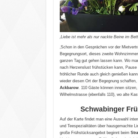
‚Liebe ist mehr als nur nackte Beine im Bet
‚Schon in den Gesprächen vor der Mietvertr
Begegnungsort, dieses zweite Wohnzimmer w
ganzen Tag gut gehen lassen kann. Wo ma
nach Herzenslust frühstücken kann, Pause b
fröhlicher Runde auch gleich genießen kann.
wieder diesen Ort der Begegnung schaffen, d
Ackbarow
. 110 Gäste können innen sitzen,
Wilhelmstrasse (ebenfalls 110), wo alte K
Schwabinger Frü
Auf der Karte findet man eine Auswahl inter
und Teespezialitäten über hausgemachte Lim
große Frühstücksangebot beginnt beim
Str