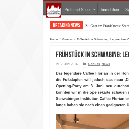
Preferred Shops
Immobilien
Sp
Breaking News
Warum München gerade zum 
Home
/
Genuss
/
Frühstück in Schwabing: Legendäres C
Frühstück in Schwabing: Le
2. Juni 2016
Genuss
,
News
Das legendäre Caffee Florian in der Hoh
die Fußstapfen will jedoch das neue ‚C
Opening-Party am 3. Juni neu durchst
konnten wir in die Speisekarte schauen 
Schwabinger Institution Caffee Florian e
lange haben sie nach einen geeigneten