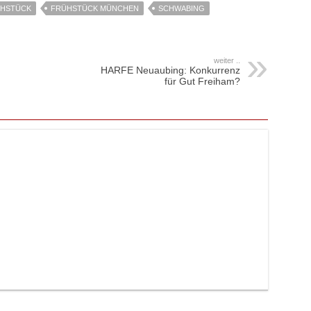
HSTÜCK
FRÜHSTÜCK MÜNCHEN
SCHWABING
weiter ..
HARFE Neuaubing: Konkurrenz
für Gut Freiham?