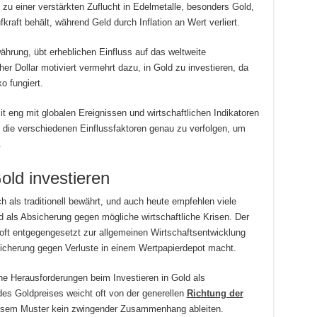
 zu einer verstärkten Zuflucht in Edelmetalle, besonders Gold,
raft behält, während Geld durch Inflation an Wert verliert.
währung, übt erheblichen Einfluss auf das weltweite
r Dollar motiviert vermehrt dazu, in Gold zu investieren, da
o fungiert.
t eng mit globalen Ereignissen und wirtschaftlichen Indikatoren
r, die verschiedenen Einflussfaktoren genau zu verfolgen, um
.
old investieren
h als traditionell bewährt, und auch heute empfehlen viele
 als Absicherung gegen mögliche wirtschaftliche Krisen. Der
 oft entgegengesetzt zur allgemeinen Wirtschaftsentwicklung
bsicherung gegen Verluste in einem Wertpapierdepot macht.
sche Herausforderungen beim Investieren in Gold als
des Goldpreises weicht oft von der generellen
Richtung der
iesem Muster kein zwingender Zusammenhang ableiten.