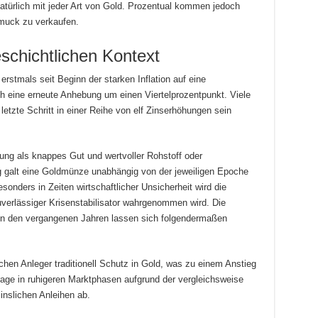
natürlich mit jeder Art von Gold. Prozentual kommen jedoch
uck zu verkaufen.
schichtlichen Kontext
rstmals seit Beginn der starken Inflation auf eine
ch eine erneute Anhebung um einen Viertelprozentpunkt. Viele
letzte Schritt in einer Reihe von elf Zinserhöhungen sein
lung als knappes Gut und wertvoller Rohstoff oder
g galt eine Goldmünze unabhängig von der jeweiligen Epoche
esonders in Zeiten wirtschaftlicher Unsicherheit wird die
uverlässiger Krisenstabilisator wahrgenommen wird. Die
g in den vergangenen Jahren lassen sich folgendermaßen
hen Anleger traditionell Schutz in Gold, was zu einem Anstieg
rage in ruhigeren Marktphasen aufgrund der vergleichsweise
inslichen Anleihen ab.