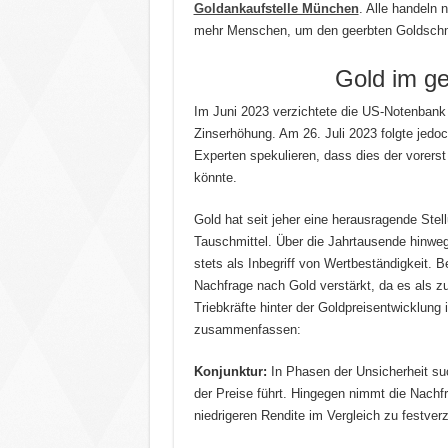
Goldankaufstelle München
. Alle handeln 
mehr Menschen, um den geerbten Goldschm
Gold im ge
Im Juni 2023 verzichtete die US-Notenbank e
Zinserhöhung. Am 26. Juli 2023 folgte jedo
Experten spekulieren, dass dies der vorerst 
könnte.
Gold hat seit jeher eine herausragende Stel
Tauschmittel. Über die Jahrtausende hinwe
stets als Inbegriff von Wertbeständigkeit. B
Nachfrage nach Gold verstärkt, da es als z
Triebkräfte hinter der Goldpreisentwicklun
zusammenfassen:
Konjunktur:
In Phasen der Unsicherheit suc
der Preise führt. Hingegen nimmt die Nachf
niedrigeren Rendite im Vergleich zu festverz