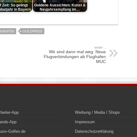
 Zeit: So gelingt
Goldene Aussichten: Kunst &
bbatjahr in Bayern
Neujahrsempfang im…
RKAUFEN
GOLDPREIS
weiter ..
Wir sind dann mal weg: Neue
Flugverbindungen ab Flughafen
MUC
rbeiter-App
Werbung / Media / Shops
bands-App
Impressum
usiv-Golfen.de
Datenschutzerklärung