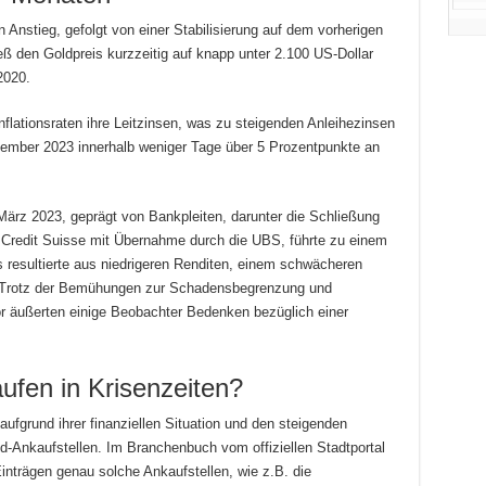
 Anstieg, gefolgt von einer Stabilisierung auf dem vorherigen
eß den Goldpreis kurzzeitig auf knapp unter 2.100 US-Dollar
2020.
flationsraten ihre Leitzinsen, was zu steigenden Anleihezinsen
tember 2023 innerhalb weniger Tage über 5 Prozentpunkte an
ärz 2023, geprägt von Bankpleiten, darunter die Schließung
r Credit Suisse mit Übernahme durch die UBS, führte zu einem
s resultierte aus niedrigeren Renditen, einem schwächeren
. Trotz der Bemühungen zur Schadensbegrenzung und
r äußerten einige Beobachter Bedenken bezüglich einer
ufen in Krisenzeiten?
aufgrund ihrer finanziellen Situation und den steigenden
-Ankaufstellen. Im Branchenbuch vom offiziellen Stadtportal
nträgen genau solche Ankaufstellen, wie z.B. die