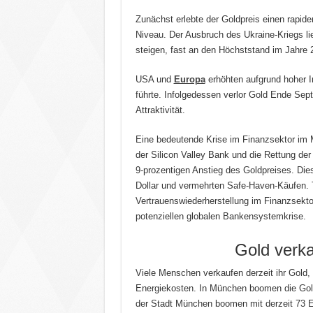
Zunächst erlebte der Goldpreis einen rapiden
Niveau. Der Ausbruch des Ukraine-Kriegs li
steigen, fast an den Höchststand im Jahre 
USA und
Europa
erhöhten aufgrund hoher In
führte. Infolgedessen verlor Gold Ende Sep
Attraktivität.
Eine bedeutende Krise im Finanzsektor im M
der Silicon Valley Bank und die Rettung de
9-prozentigen Anstieg des Goldpreises. Die
Dollar und vermehrten Safe-Haven-Käufen
Vertrauenswiederherstellung im Finanzsekto
potenziellen globalen Bankensystemkrise.
Gold verka
Viele Menschen verkaufen derzeit ihr Gold, 
Energiekosten. In München boomen die Gold
der Stadt München boomen mit derzeit 73 Ei