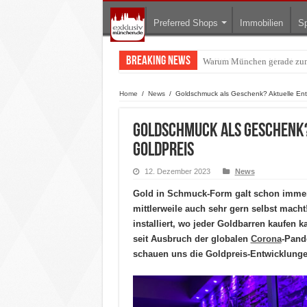
Preferred Shops
Immobilien
Sp
Breaking News
BMW Art Cars in München: W
Home
/
News
/
Goldschmuck als Geschenk? Aktuelle Ent
Goldschmuck als Geschenk?
Goldpreis
12. Dezember 2023
News
Gold in Schmuck-Form galt schon immer
mittlerweile auch sehr gern selbst mach
installiert, wo jeder Goldbarren kaufen 
seit Ausbruch der globalen
Corona
-Pand
schauen uns die Goldpreis-Entwicklungen