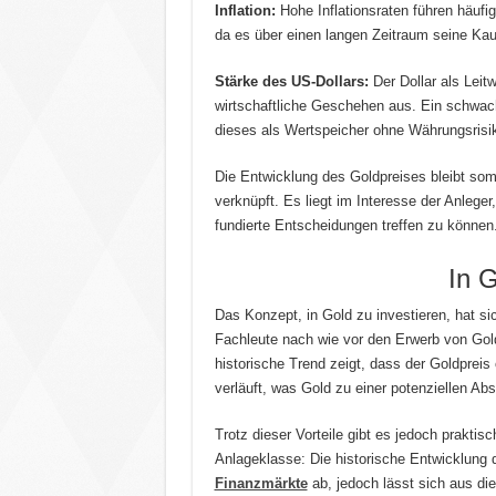
Inflation:
Hohe Inflationsraten führen häufig
da es über einen langen Zeitraum seine Kaufk
Stärke des US-Dollars:
Der Dollar als Leit
wirtschaftliche Geschehen aus. Ein schwache
dieses als Wertspeicher ohne Währungsrisik
Die Entwicklung des Goldpreises bleibt somi
verknüpft. Es liegt im Interesse der Anlege
fundierte Entscheidungen treffen zu können
In G
Das Konzept, in Gold zu investieren, hat sic
Fachleute nach wie vor den Erwerb von Gold
historische Trend zeigt, dass der Goldpreis
verläuft, was Gold zu einer potenziellen A
Trotz dieser Vorteile gibt es jedoch prakti
Anlageklasse: Die historische Entwicklung 
Finanzmärkte
ab, jedoch lässt sich aus d