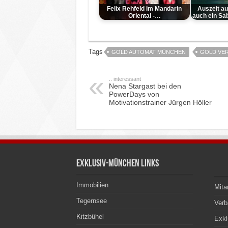
Felix Rehfeld im Mandarin
Auszeit auf
Oriental -…
auch ein Sa
Tags
GOLD AUTOMAT MÜNCHEN
GOLD VE
.. interessant
Nena Stargast bei den
PowerDays von
Motivationstrainer Jürgen Höller
Exklusiv-München Links
Immobilien
Mita
Tegernsee
Ver
Kitzbühel
Exkl