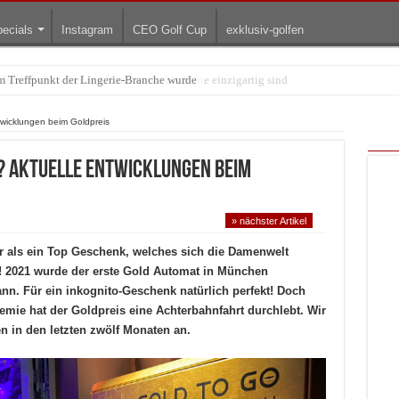
ecials
Instagram
CEO Golf Cup
exklusiv-golfen
arum die rollenden Kunstwerke bis heute einzigartig sind
wicklungen beim Goldpreis
 Aktuelle Entwicklungen beim
» nächster Artikel
 als ein Top Geschenk, welches sich die Damenwelt
t! 2021 wurde der erste Gold Automat in München
kann. Für ein inkognito-Geschenk natürlich perfekt! Doch
emie hat der Goldpreis eine Achterbahnfahrt durchlebt. Wir
 in den letzten zwölf Monaten an.