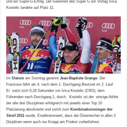
und ein Super-G-Erfolg. Der Gewinner des Super G am Vortag Ivica
Kostelic landete auf Platz 11.
Im
Slalom
am Sonntag gewinnt
Jean-Baptiste Grange
. Der
Franzose fährt als 4. nach dem 1. Durchgang Bestzeit im 2. Lauf.
Er setzt sich 0,28 Sekunden vor Ivica Kostelic (CRO), dem
Führenden nach Durchgang 1, durch. Kostelic ist der einzige Athlet
der alle drei Disziplinen erfolgreich mit jeweils einer Top 10
Platzierung absolvierte und somit zum
Kombinationssieger der
Streif 2011
wurde. Erwähnenswert, dass die Österreicher in allen 3
Diziplinen wenn auch nur Knapp am Podest vorbeifuhren.