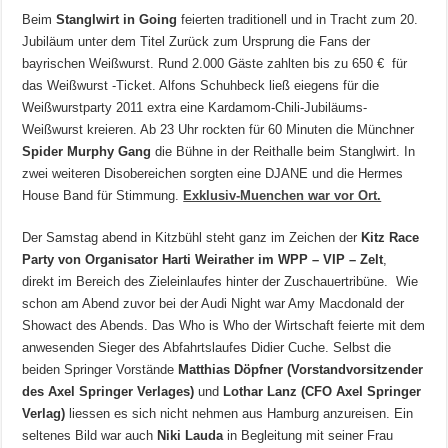
Beim
Stanglwirt in Going
feierten traditionell und in Tracht zum 20.
Jubiläum unter dem Titel Zurück zum Ursprung die Fans der
bayrischen Weißwurst. Rund 2.000 Gäste zahlten bis zu 650 € für
das Weißwurst -Ticket. Alfons Schuhbeck ließ eiegens für die
Weißwurstparty 2011 extra eine Kardamom-Chili-Jubiläums-
Weißwurst kreieren. Ab 23 Uhr rockten für 60 Minuten die Münchner
Spider Murphy Gang
die Bühne in der Reithalle beim Stanglwirt. In
zwei weiteren Disobereichen sorgten eine DJANE und die Hermes
House Band für Stimmung.
Exklusiv-Muenchen war vor Ort.
Der Samstag abend in Kitzbühl steht ganz im Zeichen der
Kitz Race
Party von Organisator Harti Weirather im WPP – VIP – Zelt
,
direkt im Bereich des Zieleinlaufes hinter der Zuschauertribüne. Wie
schon am Abend zuvor bei der Audi Night war Amy Macdonald der
Showact des Abends. Das Who is Who der Wirtschaft feierte mit dem
anwesenden Sieger des Abfahrtslaufes Didier Cuche. Selbst die
beiden Springer Vorstände
Matthias Döpfner (Vorstandvorsitzender
des Axel Springer Verlages)
und
Lothar Lanz (CFO Axel Springer
Verlag)
liessen es sich nicht nehmen aus Hamburg anzureisen. Ein
seltenes Bild war auch
Niki Lauda
in Begleitung mit seiner Frau