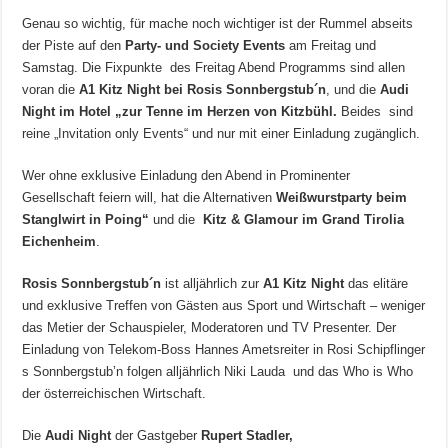
Genau so wichtig, für mache noch wichtiger ist der Rummel abseits
der Piste auf den
Party- und Society Events
am Freitag und
Samstag. Die Fixpunkte des Freitag Abend Programms sind allen
voran die
A1 Kitz Night bei Rosis Sonnbergstub´n
, und die
Audi
Night im Hotel „zur Tenne im Herzen von Kitzbühl.
Beides sind
reine „Invitation only Events“ und nur mit einer Einladung zugänglich.
Wer ohne exklusive Einladung den Abend in Prominenter
Gesellschaft feiern will, hat die Alternativen
Weißwurstparty beim
Stanglwirt in Poing“
und
die
Kitz & Glamour im Grand Tirolia
Eichenheim
.
Rosis Sonnbergstub´n
ist alljährlich zur
A1 Kitz Night
das elitäre
und exklusive Treffen von Gästen aus Sport und Wirtschaft – weniger
das Metier der Schauspieler, Moderatoren und TV Presenter. Der
Einladung von Telekom-Boss Hannes Ametsreiter in Rosi Schipflinger
s Sonnbergstub’n folgen alljährlich Niki Lauda und das Who is Who
der österreichischen Wirtschaft.
Die
Audi Night
der Gastgeber
Rupert Stadler,