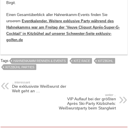
Birgit.
Einen Gesamtüberblick aller Hahnenkamm-Events finden Sie
unserem
Eventkalender.
Weitere exklusive Party während des
Hahnekamms war am Freitag der ‘Veuve Cliquot Aprés-Super-G-
Cocktail’ in Kitzbühel auf unserer Schwester-Seite exklusiv-
golfen.de
Tags
HAHNENKAMM RENNEN & EVENTS
KITZ RACE
KITZBÜHL
KITZBÜHL PARTIES
.. interessant
Die exklusivste Weißwurst der
Welt geht an …
weiter ..
VIP Auflauf bei der größten
Après Ski-Party Kitzbühels:
Weißwurstparty beim Stanglwirt