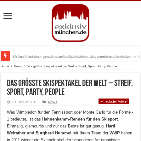
Zu Gast im Fränk’ness: Sternekoch Alexander Herrmann lädt krebskranke K
Warum München gerade zum Treffpunkt der Lingerie-Branche wurde
Home
/
News
/
Das größte Skispektakel der Welt – Streif, Sport, Party, People
Das größte Skispektakel der Welt – Streif,
Sport, Party, People
» nächster Artikel
23. Januar 2011
News
Was Wimbledon für den Tennissport oder Monte Carlo für die Formel-
1 bedeutet, ist das
Hahnenkamm-Rennen für den Skisport
.
Einmalig, glamourös und nur das Beste ist gut genug.
Harti
Weirather und Burghard Hummel
mit Ihrem Team der
WWP
haben
in 2011 wieder ein Skispektakel der besonderen Art organisiert.