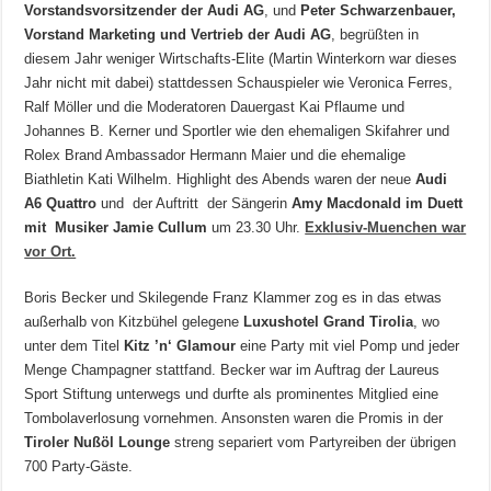
Vorstandsvorsitzender der Audi AG
, und
Peter Schwarzenbauer,
Vorstand Marketing und Vertrieb der Audi AG
, begrüßten in
diesem Jahr weniger Wirtschafts-Elite (Martin Winterkorn war dieses
Jahr nicht mit dabei) stattdessen Schauspieler wie Veronica Ferres,
Ralf Möller und die Moderatoren Dauergast Kai Pflaume und
Johannes B. Kerner und Sportler wie den ehemaligen Skifahrer und
Rolex Brand Ambassador Hermann Maier und die ehemalige
Biathletin Kati Wilhelm. Highlight des Abends waren der neue
Audi
A6 Quattro
und der Auftritt der Sängerin
Amy Macdonald im Duett
mit Musiker Jamie Cullum
um 23.30 Uhr.
Exklusiv-Muenchen war
vor Ort.
Boris Becker und Skilegende Franz Klammer zog es in das etwas
außerhalb von Kitzbühel gelegene
Luxushotel Grand Tirolia
, wo
unter dem Titel
Kitz ’n‘ Glamour
eine Party mit viel Pomp und jeder
Menge Champagner stattfand. Becker war im Auftrag der Laureus
Sport Stiftung unterwegs und durfte als prominentes Mitglied eine
Tombolaverlosung vornehmen. Ansonsten waren die Promis in der
Tiroler Nußöl Lounge
streng separiert vom Partyreiben der übrigen
700 Party-Gäste.