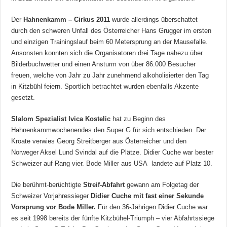
Der
Hahnenkamm – Cirkus 2011
wurde allerdings überschattet
durch den schweren Unfall des Österreicher Hans Grugger im ersten
und einzigen Trainingslauf beim 60 Metersprung an der Mausefalle.
Ansonsten konnten sich die Organisatoren drei Tage nahezu über
Bilderbuchwetter und einen Ansturm von über 86.000 Besucher
freuen, welche von Jahr zu Jahr zunehmend alkoholisierter den Tag
in Kitzbühl feiern. Sportlich betrachtet wurden ebenfalls Akzente
gesetzt.
Slalom Spezialist Ivica Kostelic
hat zu Beginn des
Hahnenkammwochenendes den Super G für sich entschieden. Der
Kroate verwies Georg Streitberger aus Österreicher und den
Norweger Aksel Lund Svindal auf die Plätze. Didier Cuche war bester
Schweizer auf Rang vier. Bode Miller aus USA landete auf Platz 10.
Die berühmt-berüchtigte
Streif-Abfahrt
gewann am Folgetag der
Schweizer Vorjahressieger
Didier Cuche mit fast einer Sekunde
Vorsprung vor Bode Miller.
Für den 36-Jährigen Didier Cuche war
es seit 1998 bereits der fünfte Kitzbühel-Triumph – vier Abfahrtssiege