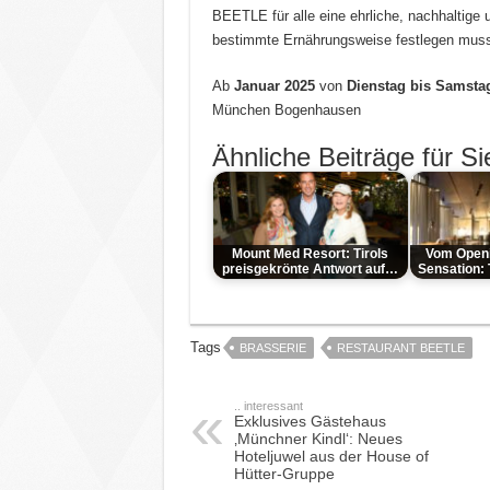
BEETLE für alle eine ehrliche, nachhaltige
bestimmte Ernährungsweise festlegen mus
Ab
Januar 2025
von
Dienstag bis Samstag
München Bogenhausen
Ähnliche Beiträge für Si
Mount Med Resort: Tirols
Vom Openi
preisgekrönte Antwort auf…
Sensation
Tags
BRASSERIE
RESTAURANT BEETLE
.. interessant
Exklusives Gästehaus
‚Münchner Kindl‘: Neues
Hoteljuwel aus der House of
Hütter-Gruppe