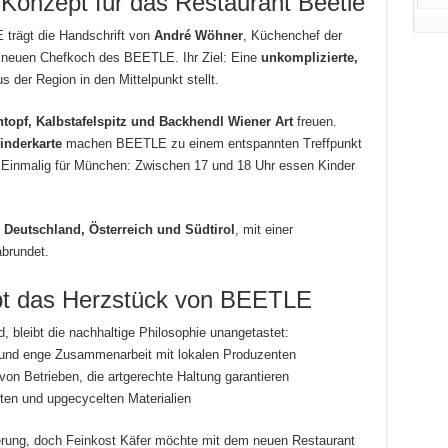
 Konzept für das Restaurant Beetle
 trägt die Handschrift von
André Wöhner
, Küchenchef der
 neuen Chefkoch des BEETLE. Ihr Ziel: Eine
unkomplizierte,
s der Region in den Mittelpunkt stellt.
topf, Kalbstafelspitz und Backhendl Wiener Art
freuen.
inderkarte
machen BEETLE zu einem entspannten Treffpunkt
 Einmalig für München: Zwischen 17 und 18 Uhr essen Kinder
f
Deutschland, Österreich und Südtirol
, mit einer
brundet.
ibt das Herzstück von BEETLE
, bleibt die nachhaltige Philosophie unangetastet:
und enge Zusammenarbeit mit lokalen Produzenten
von Betrieben, die artgerechte Haltung garantieren
ten und upgecycelten Materialien
rung, doch Feinkost Käfer möchte mit dem neuen Restaurant