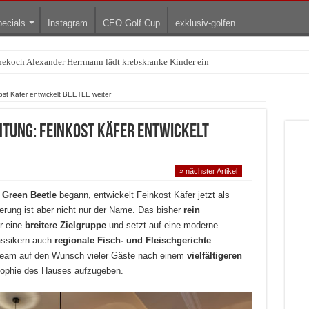
ecials
Instagram
CEO Golf Cup
exklusiv-golfen
rnekoch Alexander Herrmann lädt krebskranke Kinder ein
Treffpunkt der Lingerie-Branche wurde
st Käfer entwickelt BEETLE weiter
htung: Feinkost Käfer entwickelt
» nächster Artikel
t
Green Beetle
begann, entwickelt Feinkost Käfer jetzt als
erung ist aber nicht nur der Name. Das bisher
rein
ür eine
breitere Zielgruppe
und setzt auf eine moderne
lassikern auch
regionale Fisch- und Fleischgerichte
s Team auf den Wunsch vieler Gäste nach einem
vielfältigeren
osophie des Hauses aufzugeben.