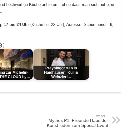
 und hochwertige Küche anbieten – ohne dass man sich auf eine
s.
: 17 bis 24 Uhr
(Küche bis 22 Uhr), Adresse: Schumannstr. 9,
e:
Preysinggarten in
ng zur Michelin-
Haidhausen: Kull &
: THE CLOUD by…
Weinzierl…
weiter ..
Mythos P1: Freunde Haus der
Kunst luden zum Special Event