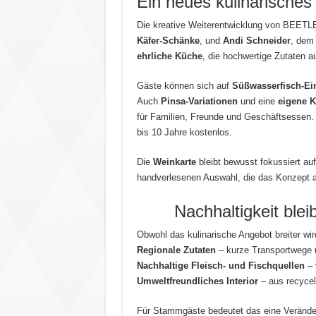
Ein neues kulinarisches
Die kreative Weiterentwicklung von BEETLE
Käfer-Schänke
, und
Andi Schneider
, dem
ehrliche Küche
, die hochwertige Zutaten au
Gäste können sich auf
Süßwasserfisch-Ein
Auch
Pinsa-Variationen
und eine
eigene K
für Familien, Freunde und Geschäftsessen.
bis 10 Jahre kostenlos.
Die
Weinkarte
bleibt bewusst fokussiert au
handverlesenen Auswahl, die das Konzept a
Nachhaltigkeit ble
Obwohl das kulinarische Angebot breiter wird
Regionale Zutaten
– kurze Transportwege 
Nachhaltige Fleisch- und Fischquellen
– 
Umweltfreundliches Interior
– aus recycel
Für Stammgäste bedeutet das eine Verände