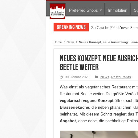
Preferred Shops
Immobilien
Sp
Breaking News
Zu Gast im Fränk’ness: Ste
Warum München gerade zum 
Home
/
News
/
Neues Konzept, neue Ausrichtung: Feinko
Neues Konzept, neue Ausric
BEETLE weiter
30. Januar 2025
News
,
Restaurants
Was einst als vegetarisches Restaurant mi
Restaurant Beetle weiter. Die größte Veränd
vegetarisch-vegane Konzept
öffnet sich f
Brasserieküche
, die neben pflanzlichen K
beinhaltet. Mit diesem Schritt reagiert da
Angebot
, ohne dabei die nachhaltige Phil