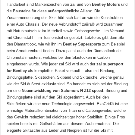
Handarbeit sind Markenzeichen von
zai
und von
Bentley Motors
und
die Bausteine für diese außergewöhnliche Allianz. Die
Zusammensetzung des Skis hört sich fast an wie die Konstruktion
einer Auto Chassis. Der neue Vebrundstoff zaiìra® wird zusammen
mit Naturkautschuk im Mittelteil sowie Carbongewebe – im Verbund
mit Chromstahl – im Torsionsteil eingesetzt. Letzteres gibt dem Ski
den Diamantlook, wie wir ihn im
Bentley Supersports
zum Beispiel
beim Armaturenbrett finden. Dazu passt auch der Diamantlook des
Chromstahlmusters, welches bei den Skistöcken in Carbon
eingelassen wurde. Wie jeder zai Ski wird auch der
zai supersport
for Bentley
als komplettes Paket verkauft – also mit Bindung,
Bindungsplatte, Skistöcken, Skiband und Skitasche, welche genau
wie der Ski äußerst exklusiv sind. So handelt es sich bei der Bindung
um eine
Neuentwicklung von Salomon: N Z12 speed
. Bindung und
Bindungsplatte sind auf den Ski abgestimmt. Auch bei den
Skistöcken wir eine neue Technologie angewendet. ExoGrid® ist eine
einmalige Materialkombination von Titan und Carbongewebe, welche
das Gewicht reduziert bei gleichzeitiger hoher Stabilität. Einige Pros
spielen bereits mit Golfschäften aus diesem Zaubermaterial. Die
elegante Skitasche aus Leder und Neopren ist für die Ski mit