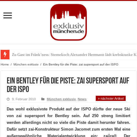
Zu Gast im Fränk’ness: Sternekoch Alexander Herrmann lädt krebskranke K
Warum München gerade zum Treffpunkt der Lingerie-Branche wurde
Home
/
München exklusiv
/
Ein Bentley für die Piste: zai supersport auf der ISPO
Ein Bentley für die Piste: zai supersport auf
der ISPO
» nächster Artikel
9. Februar 2010
München exklusiv
,
News
Das wohl exklusivste Produkt auf der ISPO dürfte der neue Ski
von zai supersport for Bentley sein. Auf 250 streng limitiert
werden allerdings nicht so viele die Piste damit herunter fahren.
Dafür setzt zai-Konstrukteur Simon Jacomet zum ersten Mal eine
außergewöhnliche Materialentwicklung ein: zaiìra®
.
Der