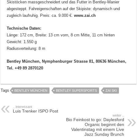
Skistöcken massgeschneidert und das Futter in Bentley-Manier
abgesteppt. Fahreigenschaften auf der Skipiste: dynamisch und
zugleich laufruhig. Preis: ca. 9.000 €.
www.zai.ch
Technische Daten:
Länge: 172 cm, Breite: 13 cm vorn, 8 cm Mitte, 11 cm hinten
Gewicht: 1.550 g
Radiusverteilung: 8 m
Bentley München, Nymphenburger Strasse 81, 80636 München,
Tel. +49 89 2870120
Tags
BENTLEY MÜNCHEN
BENTLEY SUPERSPORTS
ZAI SKI
.. interessant
Luis Trenker ISPO Post
weiter ..
Bio Feinkost to go: Daylesford
Organic beginnt den
Valentinstag mit einem Live
Jazz Sunday Brunch