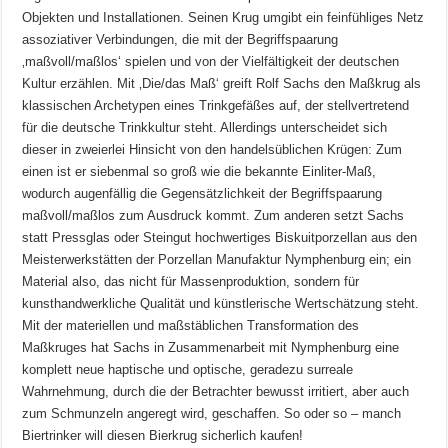
Objekten und Installationen. Seinen Krug umgibt ein feinfühliges Netz
assoziativer Verbindungen, die mit der Begriffspaarung
‚maßvoll/maßlos‘ spielen und von der Vielfältigkeit der deutschen
Kultur erzählen. Mit ‚Die/das Maß‘ greift Rolf Sachs den Maßkrug als
klassischen Archetypen eines Trinkgefäßes auf, der stellvertretend
für die deutsche Trinkkultur steht. Allerdings unterscheidet sich
dieser in zweierlei Hinsicht von den handelsüblichen Krügen: Zum
einen ist er siebenmal so groß wie die bekannte Einliter-Maß,
wodurch augenfällig die Gegensätzlichkeit der Begriffspaarung
maßvoll/maßlos zum Ausdruck kommt. Zum anderen setzt Sachs
statt Pressglas oder Steingut hochwertiges Biskuitporzellan aus den
Meisterwerkstätten der Porzellan Manufaktur Nymphenburg ein; ein
Material also, das nicht für Massenproduktion, sondern für
kunsthandwerkliche Qualität und künstlerische Wertschätzung steht.
Mit der materiellen und maßstäblichen Transformation des
Maßkruges hat Sachs in Zusammenarbeit mit Nymphenburg eine
komplett neue haptische und optische, geradezu surreale
Wahrnehmung, durch die der Betrachter bewusst irritiert, aber auch
zum Schmunzeln angeregt wird, geschaffen. So oder so – manch
Biertrinker will diesen Bierkrug sicherlich kaufen!