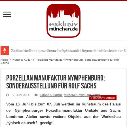
Zu Gast im Fränk’ness: Sternekoch Alexander Herrmann lädt krebskranke K
Warum München gerade zum Treffpunkt der Lingerie-Branche wurde
Home
/
Kunst & Kultur
/
Porzellan Manufaktur Nymphenburg: Sonderausstellung für Rolf
Sachs
Porzellan Manufaktur Nymphenburg:
Sonderausstellung für Rolf Sachs
12. Juni 2014
Kunst & Kultur
,
München exklusiv
,
News
» nächster Artikel
Vom 13. Juni bis zum 07. Juli werden im Kunstraum des Palais
der Nymphenburger Porzellanmanufaktur Unikate aus Sachs
Londoner Atelier sowie weitere Objekte aus der Werkschau
‚typisch deutsch?‘ gezeigt.