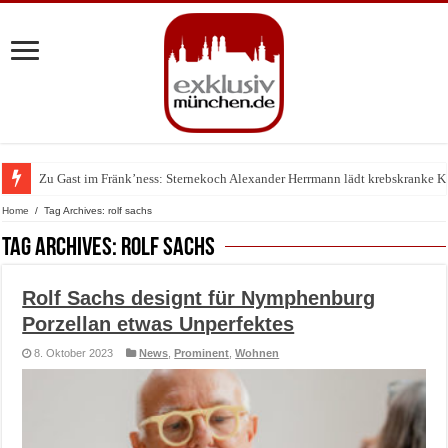
Zu Gast im Fränk’ness: Sternekoch Alexander Herrmann lädt krebskranke K
Warum München gerade zum Treffpunkt der Lingerie-Branche wurde
Home
/
Tag Archives: rolf sachs
Tag Archives:
rolf sachs
Rolf Sachs designt für Nymphenburg
Porzellan etwas Unperfektes
8. Oktober 2023
News
,
Prominent
,
Wohnen