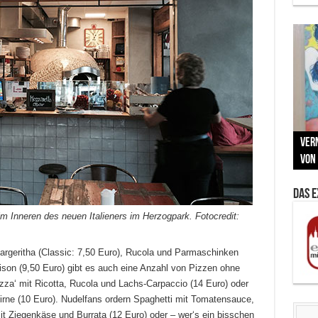
Neu
MAU
Vern
Zu G
War
BMW
Som
von 
Back
Her
Lin
Kuns
Das 
m Inneren des neuen Italieners im Herzogpark. Fotocredit:
rgeritha (Classic: 7,50 Euro), Rucola und Parmaschinken
son (9,50 Euro) gibt es auch eine Anzahl von Pizzen ohne
za‘ mit Ricotta, Rucola und Lachs-Carpaccio (14 Euro) oder
 Birne (10 Euro). Nudelfans ordern Spaghetti mit Tomatensauce,
t Ziegenkäse und Burrata (12 Euro) oder – wer‘s ein bisschen