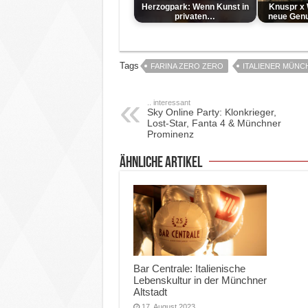
Herzogpark: Wenn Kunst in
Knuspr x 
privaten…
neue Genu
Tags
FARINA ZERO ZERO
ITALIENER MÜNC
.. interessant
Sky Online Party: Klonkrieger,
Lost-Star, Fanta 4 & Münchner
Prominenz
ähnliche Artikel
Bar Centrale: Italienische
Lebenskultur in der Münchner
Altstadt
17. August 2023