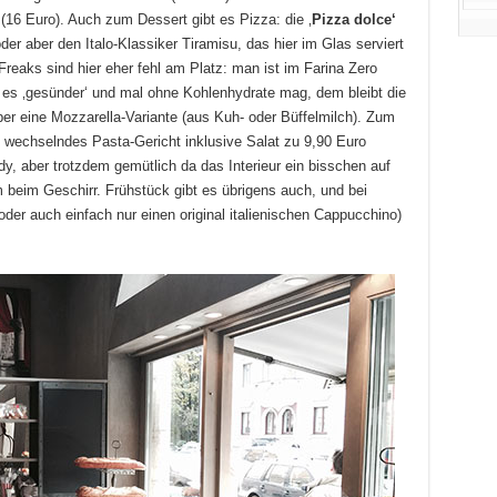
 (16 Euro). Auch zum Dessert gibt es Pizza: die ‚
Pizza dolce‘
der aber den Italo-Klassiker Tiramisu, das hier im Glas serviert
-Freaks sind hier eher fehl am Platz: man ist im Farina Zero
r es ‚gesünder‘ und mal ohne Kohlenhydrate mag, dem bleibt die
ber eine Mozzarella-Variante (aus Kuh- oder Büffelmilch). Zum
h wechselndes Pasta-Gericht inklusive Salat zu 9,90 Euro
ndy, aber trotzdem gemütlich da das Interieur ein bisschen auf
m beim Geschirr. Frühstück gibt es übrigens auch, und bei
er auch einfach nur einen original italienischen Cappucchino)