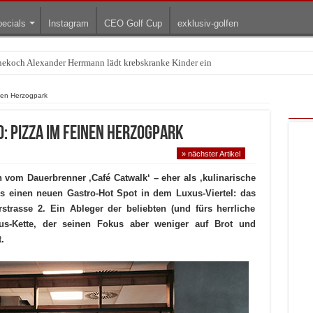
ecials
Instagram
CEO Golf Cup
exklusiv-golfen
rnekoch Alexander Herrmann lädt krebskranke Kinder ein
Treffpunkt der Lingerie-Branche wurde
inen Herzogpark
: Pizza im feinen Herzogpark
» nächster Artikel
 vom Dauerbrenner ‚Café Catwalk‘ – eher als ‚kulinarische
es einen neuen Gastro-Hot Spot in dem Luxus-Viertel: das
rstrasse 2. Ein Ableger der beliebten (und fürs herrliche
aus-Kette, der seinen Fokus aber weniger auf Brot und
.