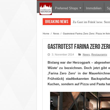
Preferred Shops
Immobilien
Sp
Breaking News
Zu Gast im Fränk’ness: Ste
Warum München gerade zum 
Home
/
News
/
Gastrotest Farina Zero Zero: Pizza im fe
Gastrotest Farina Zero Zero
3. November 2014
News
,
Restaurants
Bislang war der Herzogpark – abgesehen
Wüste‘ zu bezeichnen. Doch jetzt gibt 
‚Farina Zero Zero‘ in der Mauerkirchne
Frühstück) stadtbekannten Backspielh
Kuchen, sondern auf Pizza und Pasta hat