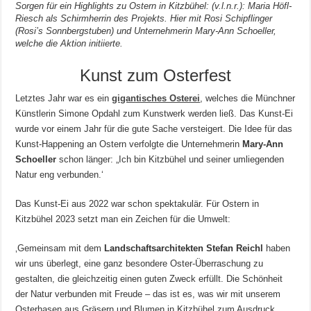
Sorgen für ein Highlights zu Ostern in Kitzbühel: (v.l.n.r.): Maria Höfl-
Riesch als Schirmherrin des Projekts. Hier mit Rosi Schipflinger
(Rosi’s Sonnbergstuben) und Unternehmerin Mary-Ann Schoeller,
welche die Aktion initiierte.
Kunst zum Osterfest
Letztes Jahr war es ein
gigantisches Osterei
, welches die Münchner
Künstlerin Simone Opdahl zum Kunstwerk werden ließ. Das Kunst-Ei
wurde vor einem Jahr für die gute Sache versteigert. Die Idee für das
Kunst-Happening an Ostern verfolgte die Unternehmerin
Mary-Ann
Schoeller
schon länger: „Ich bin Kitzbühel und seiner umliegenden
Natur eng verbunden.‘
Das Kunst-Ei aus 2022 war schon spektakulär. Für Ostern in
Kitzbühel 2023 setzt man ein Zeichen für die Umwelt:
‚Gemeinsam mit dem
Landschaftsarchitekten Stefan Reichl
haben
wir uns überlegt, eine ganz besondere Oster-Überraschung zu
gestalten, die gleichzeitig einen guten Zweck erfüllt. Die Schönheit
der Natur verbunden mit Freude – das ist es, was wir mit unserem
Osterhasen aus Gräsern und Blumen in Kitzbühel zum Ausdruck