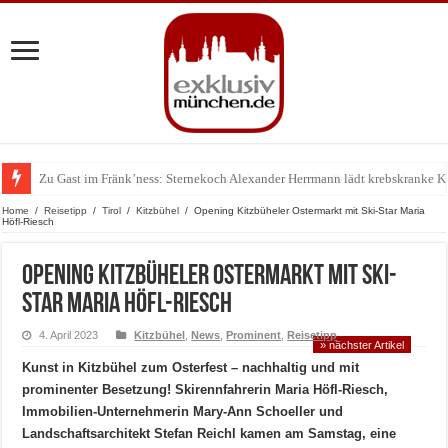
Zu Gast im Fränk’ness: Sternekoch Alexander Herrmann lädt krebskranke K
Warum München gerade zum Treffpunkt der Lingerie-Branche wurde
Home
/
Reisetipp
/
Tirol
/
Kitzbühel
/
Opening Kitzbüheler Ostermarkt mit Ski-Star Maria
Höfl-Riesch
Opening Kitzbüheler Ostermarkt mit Ski-
Star Maria Höfl-Riesch
4. April 2023
Kitzbühel
,
News
,
Prominent
,
Reisetipp
» nächster Artikel
Kunst in Kitzbühel zum Osterfest – nachhaltig und mit
prominenter Besetzung! Skirennfahrerin Maria Höfl-Riesch,
Immobilien-Unternehmerin Mary-Ann Schoeller und
Landschaftsarchitekt Stefan Reichl kamen am Samstag, eine