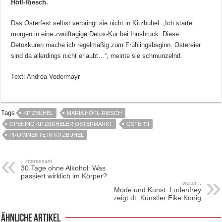
Höfl-Riesch.
Das Osterfest selbst verbringt sie nicht in Kitzbühel: „Ich starte
morgen in eine zwölftägige Detox-Kur bei Innsbruck. Diese
Detoxkuren mache ich regelmäßig zum Frühlingsbeginn. Ostereier
sind da allerdings nicht erlaubt…“, meinte sie schmunzelnd.
Text: Andrea Vodermayr
Tags
KITZBÜHEL
MARIA HÖFL-RIESCH
OPENING KITZBÜHELER OSTERMARKT
OSTERN
PROMINENTE IN KITZBÜHEL
.. interessant
30 Tage ohne Alkohol: Was
passiert wirklich im Körper?
weiter ..
Mode und Kunst: Lodenfrey
zeigt dt. Künstler Eike König
ähnliche Artikel