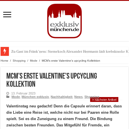
Zu Gast im Fränk’ness: Sternekoch Alexander Herrmann lädt krebskranke K
Warum München gerade zum Treffpunkt der Lingerie-Branche wurde
Home
/
Shopping
/
Mode
/
MCM’s erste Valentine’s upcycling Kollektion
MCM’s erste Valentine’s upcycling
Kollektion
13. Februar 2023
Mode
,
München exklusiv
,
Nachhaltigkeit
,
News
,
Shopping
» nächster Artikel
Valentinstag neu gedacht! Denn die Capsule erinnert daran, dass
die Liebe eine Reise ist, welche nicht nur bei Paaren eine Rolle
spielt. Sei es die Zuneigung zu einem Freund. Die Bindung
zwischen besten Freunden. Das Mitgefühl für Fremde, ein