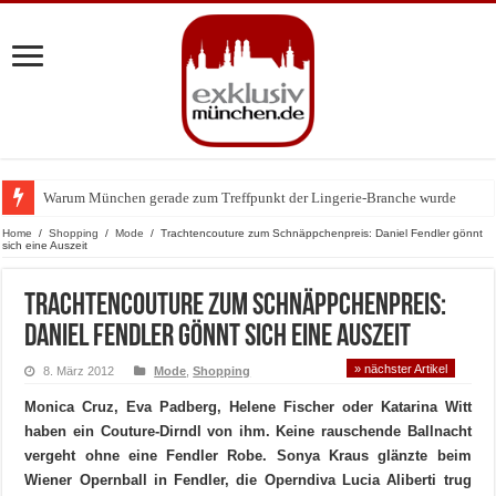
Warum München gerade zum Treffpunkt der Lingerie-Branche wurde
BMW Art Cars in München: Warum die rollenden Kunstwerke bis heute einz
Home
/
Shopping
/
Mode
/
Trachtencouture zum Schnäppchenpreis: Daniel Fendler gönnt
sich eine Auszeit
Trachtencouture zum Schnäppchenpreis:
Daniel Fendler gönnt sich eine Auszeit
» nächster Artikel
8. März 2012
Mode
,
Shopping
Monica Cruz, Eva Padberg, Helene Fischer oder Katarina Witt
haben ein Couture-Dirndl von ihm.
Keine rauschende Ballnacht
vergeht ohne eine Fendler Robe. Sonya Kraus glänzte
beim
Wiener Opernball in Fendler, die Operndiva Lucia Aliberti trug