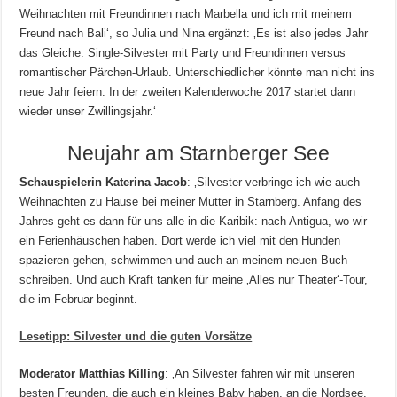
Weihnachten mit Freundinnen nach Marbella und ich mit meinem
Freund nach Bali‘, so Julia und Nina ergänzt: ‚Es ist also jedes Jahr
das Gleiche: Single-Silvester mit Party und Freundinnen versus
romantischer Pärchen-Urlaub. Unterschiedlicher könnte man nicht ins
neue Jahr feiern. In der zweiten Kalenderwoche 2017 startet dann
wieder unser Zwillingsjahr.‘
Neujahr am Starnberger See
Schauspielerin Katerina Jacob
: ‚Silvester verbringe ich wie auch
Weihnachten zu Hause bei meiner Mutter in Starnberg. Anfang des
Jahres geht es dann für uns alle in die Karibik: nach Antigua, wo wir
ein Ferienhäuschen haben. Dort werde ich viel mit den Hunden
spazieren gehen, schwimmen und auch an meinem neuen Buch
schreiben. Und auch Kraft tanken für meine ‚Alles nur Theater‘-Tour,
die im Februar beginnt.
Lesetipp: Silvester und die guten Vorsätze
Moderator Matthias Killing
: ‚An Silvester fahren wir mit unseren
besten Freunden, die auch ein kleines Baby haben, an die Nordsee.